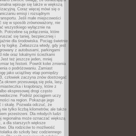
gionalna wpisuje się także w większą
izacyjną. Coraz więcej mówi się o
raniczaniu emisji i rozsądnym
ransportu. Jeśli małe miejscowości
ać się w sposób zrównoważony, nie
ać wszystkiego wyłącznie na
. Potrzebne są połączenia, które
ruszać się taniej, bezpieczniej i
yjaźnie dla środowiska. Pociąg świetnie
w tę logikę. Zwłaszcza wtedy, gdy jest
egrowany z autobusami, parkingami
d ride oraz lokalnymi ścieżkami
Jest też jeszcze jeden, mniej
miar tej historii. Powrót kolei zmienia
enia o podróżowaniu. Zamiast
ogę jako uciążliwy etap pomiędzy
 B, człowiek zaczyna znów dostrzegać
 Za oknem przesuwają się pola, lasy,
 miasteczka i krajobrazy, które z
lbo ekspresowej drogi często
iewidoczne. Podróż pociągiem uczy
ości na region. Pokazuje jego
 i skalę. Pozwala odczuć, że
 nie tylko liczbą kilometrów, ale także
em przestrzeni. Dla młodych ludzi
ej regionalna może oznaczać większą
, a dla starszych większe
two. Dla rodziców to możliwość
tolatka do szkoły bez codziennego