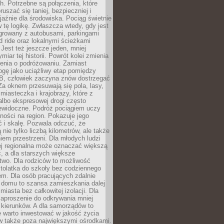
. Potrzebne są połączenia, które
ruszać się taniej, bezpieczniej i
yjaźnie dla środowiska. Pociąg świetnie
w tę logikę. Zwłaszcza wtedy, gdy jest
egrowany z autobusami, parkingami
d ride oraz lokalnymi ścieżkami
Jest też jeszcze jeden, mniej
miar tej historii. Powrót kolei zmienia
enia o podróżowaniu. Zamiast
ogę jako uciążliwy etap pomiędzy
 B, człowiek zaczyna znów dostrzegać
 Za oknem przesuwają się pola, lasy,
 miasteczka i krajobrazy, które z
lbo ekspresowej drogi często
iewidoczne. Podróż pociągiem uczy
ości na region. Pokazuje jego
 i skalę. Pozwala odczuć, że
 nie tylko liczbą kilometrów, ale także
em przestrzeni. Dla młodych ludzi
ej regionalna może oznaczać większą
, a dla starszych większe
two. Dla rodziców to możliwość
tolatka do szkoły bez codziennego
m. Dla osób pracujących zdalnie
 domu to szansa zamieszkania dalej
miasta bez całkowitej izolacji. Dla
zaproszenie do odkrywania mniej
 kierunków. A dla samorządów to
e warto inwestować w jakość życia
 także poza największymi ośrodkami.