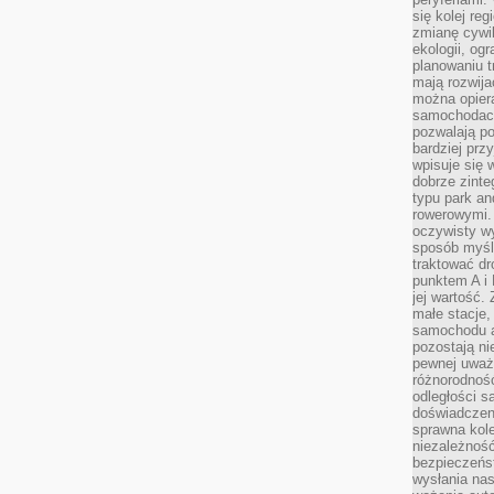
się kolej re
zmianę cywil
ekologii, og
planowaniu t
mają rozwij
można opier
samochodach
pozwalają po
bardziej prz
wpisuje się 
dobrze zint
typu park an
rowerowymi. 
oczywisty wy
sposób myśl
traktować dr
punktem A i
jej wartość.
małe stacje,
samochodu a
pozostają n
pewnej uważn
różnorodność
odległości są
doświadczeni
sprawna kol
niezależność
bezpieczeńs
wysłania nas