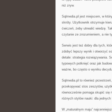
niż zryw.
Sqlmedia.pl jest miejscem, w któ
skróty. Użytkownik otrzymuje kier
ćwiczeń, żeby utrwalić wiedzę. Ta
czytanie ze zrozumieniem, a nie 
Serwis jest też dobry dla tych, kt
zdobyć lepszy wynik i otworzyć sob
detale: strategia rozwiązywania. S
typowych potknięć oraz jak budow
ważne, bo często o wyniku decyduj
Sqlmedia.pl to również przestrzeń
przekopywać stos zeszytów, użytk
równocześnie pomaga skupić się n
różnych stylów nauki: dla jednych 
W „maturalnym maju” najcenniejsze