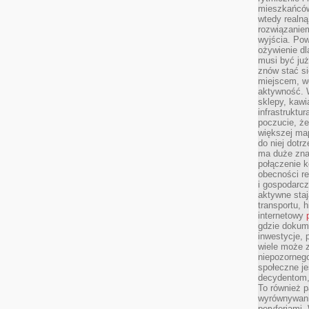
mieszkańców
wtedy realną
rozwiązaniem
wyjścia. Po
ożywienie d
musi być ju
znów stać si
miejscem, wo
aktywność. W
sklepy, kawi
infrastruktu
poczucie, że
większej map
do niej dotrz
ma duże zna
połączenie 
obecności r
i gospodarcz
aktywne staj
transportu, h
internetowy
gdzie dokume
inwestycje, 
wiele może z
niepozorneg
społeczne je
decydentom, 
To również 
wyrównywani
peryferiami.