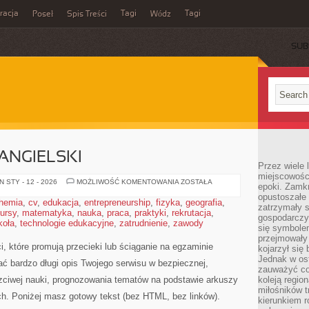
acja
Tagi
Tagi
Poseł
Spis Treści
Wódz
SUB
ANGIELSKI
Przez wiele 
miejscowośc
MATURA
 STY - 12 - 2026
MOŻLIWOŚĆ KOMENTOWANIA
ZOSTAŁA
epoki. Zamkn
–
opustoszałe 
JĘZYK
hemia
,
cv
,
edukacja
,
entrepreneurship
,
fizyka
,
geografia
,
ANGIELSKI
zatrzymały s
ursy
,
matematyka
,
nauka
,
praca
,
praktyki
,
rekrutacja
,
gospodarczy
koła
,
technologie edukacyjne
,
zatrudnienie
,
zawody
się symbole
przejmowały 
, które promują przecieki lub ściąganie na egzaminie
kojarzył się 
Jednak w ost
ać bardzo długi opis Twojego serwisu w bezpiecznej,
zauważyć co
uczciwej nauki, prognozowania tematów na podstawie arkuszy
koleją regio
miłośników t
ych. Poniżej masz gotowy tekst (bez HTML, bez linków).
kierunkiem r