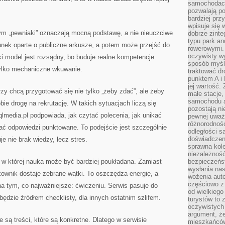
samochodach
pozwalają po
bardziej prz
wpisuje się 
rym „pewniaki” oznaczają mocną podstawę, a nie nieuczciwe
dobrze zint
typu park an
unek oparte o publiczne arkusze, a potem może przejść do
rowerowymi. 
oczywisty wy
ki model jest rozsądny, bo buduje realne kompetencje:
sposób myśl
tylko mechaniczne wkuwanie.
traktować dr
punktem A i
jej wartość.
órzy chcą przygotować się nie tylko „żeby zdać”, ale żeby
małe stacje,
samochodu a
ie drogę na rekrutację. W takich sytuacjach liczą się
pozostają n
qlmedia.pl podpowiada, jak czytać polecenia, jak unikać
pewnej uważn
różnorodność
ać odpowiedzi punktowane. To podejście jest szczególnie
odległości są
doświadczeni
e nie brak wiedzy, lecz stres.
sprawna kol
niezależność
, w której nauka może być bardziej poukładana. Zamiast
bezpieczeńs
wysłania nas
ownik dostaje zebrane wątki. To oszczędza energię, a
wożenia aute
częściowo z
a tym, co najważniejsze: ćwiczeniu. Serwis pasuje do
od wielkiego 
będzie źródłem checklisty, dla innych ostatnim szlifem.
turystów to 
oczywistych
argument, ż
 są treści, które są konkretne. Dlatego w serwisie
mieszkańców