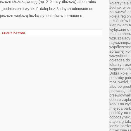
szcze dłuższą wersję (np. 2–3 razy dłuższą) albo zrobić
kojarzył się 
Jednak w ost
e: „podniesienie wyniku”, dalej bez żadnych odniesień do
zauważyć co
z jeszcze większą liczbą synonimów w formacie c.
koleją regio
miłośników t
kierunkiem r
wyłącznie o
JE CHARYTATYWNE
mieszkańcó
wzruszający
najważniejsz
współczesnoś
sprawnej kom
wszystkich 
dojeżdża do 
lekarzy i ur
wygodne odk
Dobra kolej 
potrzeby jed
możliwości, 
albo po pros
przewagę, kt
przewidywaln
dobrze zapl
korku na wy
miejsca par
podróży na c
odpoczynek.
staje się tak
jedzie bardz
rytmicznie i