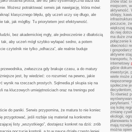
 jako ostatnia prosta, ale też jako systematyczna baza dla
znów stać si
miejscem, wo
jnie. Możesz potraktować serwis jak nawigację, która mówi:
aktywność. W
uniknąć klasycznego błędu, gdy uczeń uczy się długo, ale
sklepy, kawi
infrastruktu
ie tak, jak mógłby. Tu priorytetem jest efektywność.
poczucie, że
większej map
do niej dotrz
ludzki, bez akademickiej mgły, ale jednocześnie z dbałością
ma duże zna
połączenie 
ny tak, aby uczeń mógł szybko wyłapać sedno, a potem
obecności r
ie czytelnik nie tylko „odhacza”, ale realnie buduje
i gospodarcz
aktywne staj
transportu, h
internetowy
gdzie dokume
o przewodnika, zwłaszcza gdy brakuje czasu, a do matury
inwestycje, 
żniejsze jest, by wiedzieć: co rozumieć na pewno, jakie
wiele może z
niepozorneg
yć wynik na rzeczach prostych. Sqlmedia.pl skupia się na
społeczne je
decydentom, 
yli na kluczowych umiejętnościach oraz na treningu pod
To również 
wyrównywani
peryferiami.
się kolej re
cie do paniki. Serwis przypomina, że matura to nie koniec
zmianę cywil
ekologii, og
ię przygotować, jeśli rozbije się materiał na konkretne
planowaniu t
zającej listy „wszystkiego”, dostajesz konkret na dziś: zrób
mają rozwij
można opier
acnia poczucie kontroli, a to w nauce działa często lepiej