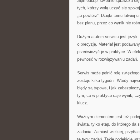
Sqlmedia.pl świetnie sprawdza się
tych, którzy wolą uczyć się spoko
„to powtórz”. Dzięki temu łatwiej 
bez planu, przez co wynik nie rośn
Dużym atutem serwisu jest język: 
o precyzję. Materiał jest podawa
przećwiczyć je w praktyce. W efekc
pewność w rozwiązywaniu zadań.
Serwis może pełnić rolę zwięzłeg
zostaje kilka tygodni. Wtedy najwa
błędy są typowe, i jak zabezpiecz
tym, co w praktyce daje wynik, cz
klucz.
Ważnym elementem jest też podejś
świata, tylko etap, do którego da s
zadania. Zamiast wielkiej, przytłac
te typy zadań. Takie podejście wzm