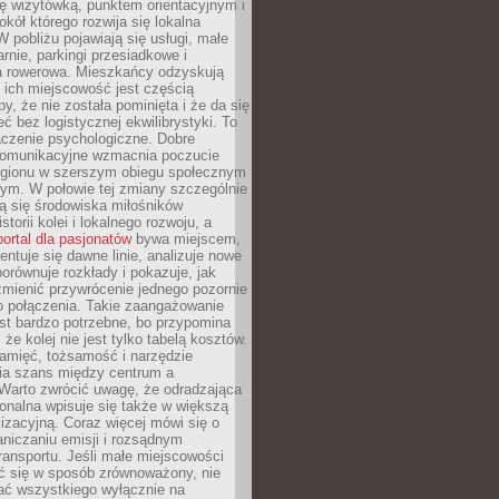
ę wizytówką, punktem orientacyjnym i
kół którego rozwija się lokalna
 pobliżu pojawiają się usługi, małe
arnie, parkingi przesiadkowe i
ra rowerowa. Mieszkańcy odzyskują
 ich miejscowość jest częścią
y, że nie została pominięta i że da się
eć bez logistycznej ekwilibrystyki. To
czenie psychologiczne. Dobre
komunikacyjne wzmacnia poczucie
egionu w szerszym obiegu społecznym
ym. W połowie tej zmiany szczególnie
ą się środowiska miłośników
istorii kolei i lokalnego rozwoju, a
portal dla pasjonatów
bywa miejscem,
ntuje się dawne linie, analizuje nowe
porównuje rozkłady i pokazuje, jak
mienić przywrócenie jednego pozornie
o połączenia. Takie zaangażowanie
st bardzo potrzebne, bo przypomina
że kolej nie jest tylko tabelą kosztów.
pamięć, tożsamość i narzędzie
a szans między centrum a
 Warto zwrócić uwagę, że odradzająca
gionalna wpisuje się także w większą
izacyjną. Coraz więcej mówi się o
raniczaniu emisji i rozsądnym
ransportu. Jeśli małe miejscowości
ać się w sposób zrównoważony, nie
ać wszystkiego wyłącznie na