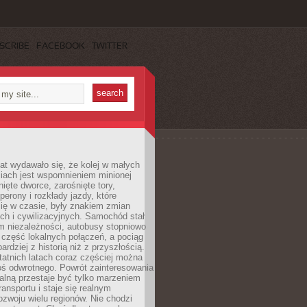
SCRIBE
FACEBOOK
TWITTER
lat wydawało się, że kolej w małych
iach jest wspomnieniem minionej
ięte dworce, zarośnięte tory,
perony i rozkłady jazdy, które
ię w czasie, były znakiem zmian
ch i cywilizacyjnych. Samochód stał
m niezależności, autobusy stopniowo
część lokalnych połączeń, a pociąg
bardziej z historią niż z przyszłością.
atnich latach coraz częściej można
ś odwrotnego. Powrót zainteresowania
nalną przestaje być tylko marzeniem
ransportu i staje się realnym
ozwoju wielu regionów. Nie chodzi