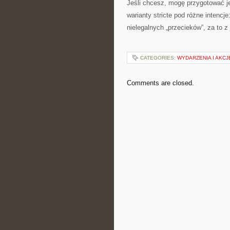
Jeśli chcesz, mogę przygotować je
warianty stricte pod różne intencj
nielegalnych „przecieków”, za to 
CATEGORIES:
WYDARZENIA I AKC
Comments are closed.