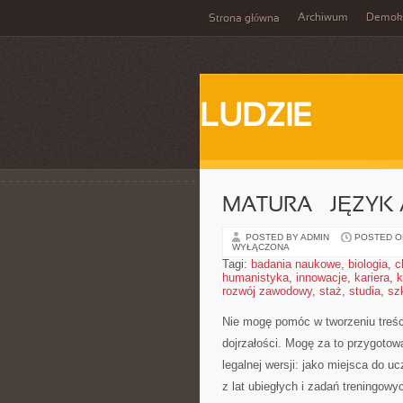
Archiwum
Demokr
Strona główna
LUDZIE
MATURA – JĘZYK 
POSTED BY ADMIN
POSTED ON
WYŁĄCZONA
Tagi:
badania naukowe
,
biologia
,
c
humanistyka
,
innowacje
,
kariera
,
k
rozwój zawodowy
,
staż
,
studia
,
sz
Nie mogę pomóc w tworzeniu treści
dojrzałości. Mogę za to przygotow
legalnej wersji: jako miejsca do 
z lat ubiegłych i zadań treningow