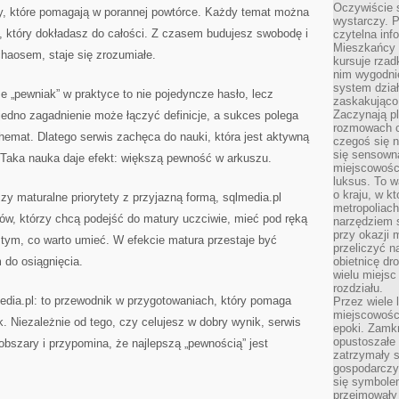
Oczywiście 
isty, które pomagają w porannej powtórce. Każdy temat można
wystarczy. P
, który dokładasz do całości. Z czasem budujesz swobodę i
czytelna inf
Mieszkańcy s
chaosem, staje się zrozumiałe.
kursuje rzad
nim wygodnie
system dział
e „pewniak” w praktyce to nie pojedyncze hasło, lecz
zaskakująco 
Zaczynają p
jedno zagadnienie może łączyć definicje, a sukces polega
rozmowach co
emat. Dlatego serwis zachęca do nauki, która jest aktywną
czegoś się n
się sensown
. Taka nauka daje efekt: większą pewność w arkuszu.
miejscowości
luksus. To 
o kraju, w k
czy maturalne priorytety z przyjazną formą, sqlmedia.pl
metropoliach
niów, którzy chcą podejść do matury uczciwie, mieć pod ręką
narzędziem s
przy okazji 
 tym, co warto umieć. W efekcie matura przestaje być
przeliczyć n
 do osiągnięcia.
obietnicę dr
wielu miejs
rozdziału.
edia.pl: to przewodnik w przygotowaniach, który pomaga
Przez wiele 
miejscowośc
. Niezależnie od tego, czy celujesz w dobry wynik, serwis
epoki. Zamkn
opustoszałe 
obszary i przypomina, że najlepszą „pewnością” jest
zatrzymały s
gospodarczy
się symbole
przejmowały 