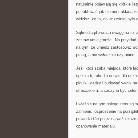
naturalnie pojawiają się krótkie l
potraktować jak element układanki
widzisz, że to, co wcześniej było 
Sqlmedia.pl zwraca uwagę na to, ż
zestaw umiejętności. Na przykład 
na tym, że umiesz zastosować sch
pracą, a nie wyłącznie czytaniem
Jeśli ktoś szuka miejsca, które łą
spełnia tę rolę. To serwis dla ucz
pigułki wiedzy i budować wynik na
straszakiem, a zaczyna być celem
I właśnie na tym polega sens sqlm
zamienić rozproszenie na porządek
prowadzi Cię przez najważniejsze 
opanowanie materiału.