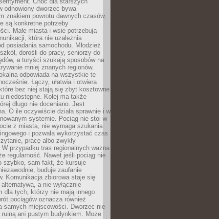
 sentyment. Choć dla starszych
w odnowiony dworzec bywa
m znakiem powrotu dawnych czasów,
e są konkretne potrzeby
ci. Małe miasta i wsie potrzebują
unikacji, która nie uzależnia
od posiadania samochodu. Młodzież
szkół, dorośli do pracy, seniorzy do
zędów, a turyści szukają sposobów na
rywanie mniej znanych regionów.
lokalna odpowiada na wszystkie te
nocześnie. Łączy, ułatwia i otwiera
które bez niej stają się zbyt kosztowne
tu niedostępne. Kolej ma także
órej długo nie doceniano. Jest
a. O ile oczywiście działa sprawnie i w
anowanym systemie. Pociąg nie stoi w
locie z miasta, nie wymaga szukania
kingowego i pozwala wykorzystać czas
zytanie, pracę albo zwykły
 W przypadku tras regionalnych ważna
że regularność. Nawet jeśli pociąg nie
o szybko, sam fakt, że kursuje
 niezawodnie, buduje zaufanie
. Komunikacja zbiorowa staje się
 alternatywą, a nie wyłącznie
 dla tych, którzy nie mają innego
wrót pociągów oznacza również
la samych miejscowości. Dworzec nie
ż ruiną ani pustym budynkiem. Może