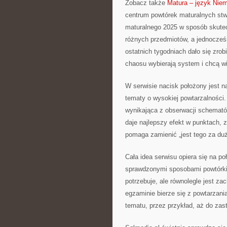
Zobacz także
Matura – język Niem
centrum powtórek maturalnych stw
maturalnego 2025 w sposób skutec
różnych przedmiotów, a jednocześn
ostatnich tygodniach dało się zrob
chaosu wybierają system i chcą wie
W serwisie nacisk położony jest n
tematy o wysokiej powtarzalności.
wynikająca z obserwacji schemató
daje najlepszy efekt w punktach, 
pomaga zamienić „jest tego za duż
Cała idea serwisu opiera się na po
sprawdzonymi sposobami powtórki.
potrzebuje, ale równolegle jest 
egzaminie bierze się z powtarzani
tematu, przez przykład, aż do zas