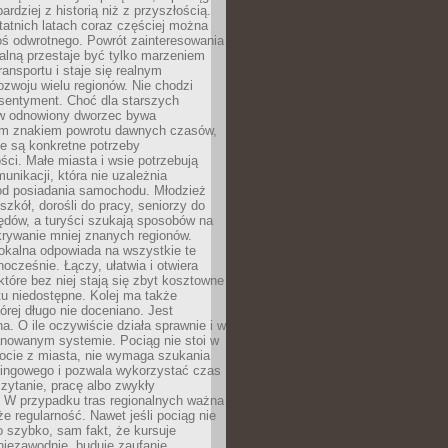
bardziej z historią niż z przyszłością.
atnich latach coraz częściej można
ś odwrotnego. Powrót zainteresowania
nalną przestaje być tylko marzeniem
ransportu i staje się realnym
ozwoju wielu regionów. Nie chodzi
 sentyment. Choć dla starszych
w odnowiony dworzec bywa
m znakiem powrotu dawnych czasów,
e są konkretne potrzeby
ci. Małe miasta i wsie potrzebują
unikacji, która nie uzależnia
od posiadania samochodu. Młodzież
szkół, dorośli do pracy, seniorzy do
zędów, a turyści szukają sposobów na
rywanie mniej znanych regionów.
lokalna odpowiada na wszystkie te
nocześnie. Łączy, ułatwia i otwiera
które bez niej stają się zbyt kosztowne
tu niedostępne. Kolej ma także
órej długo nie doceniano. Jest
a. O ile oczywiście działa sprawnie i w
anowanym systemie. Pociąg nie stoi w
locie z miasta, nie wymaga szukania
kingowego i pozwala wykorzystać czas
zytanie, pracę albo zwykły
 W przypadku tras regionalnych ważna
że regularność. Nawet jeśli pociąg nie
o szybko, sam fakt, że kursuje
 niezawodnie, buduje zaufanie