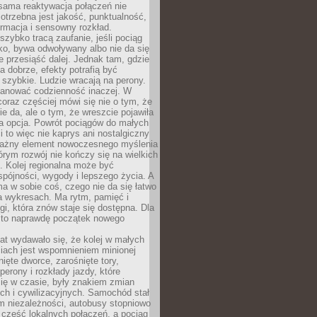
sama reaktywacja połączeń nie
otrzebna jest jakość, punktualność,
ormacja i sensowny rozkład.
zybko tracą zaufanie, jeśli pociąg
ko, bywa odwoływany albo nie da się
 przesiąść dalej. Jednak tam, gdzie
a dobrze, efekty potrafią być
szybkie. Ludzie wracają na perony.
lanować codzienność inaczej. W
raz częściej mówi się nie o tym, że
ie da, ale o tym, że wreszcie pojawiła
a opcja. Powrót pociągów do małych
 to więc nie kaprys ani nostalgiczny
ważny element nowoczesnego myślenia
tórym rozwój nie kończy się na wielkich
. Kolej regionalna może być
pójności, wygody i lepszego życia. A
ma w sobie coś, czego nie da się łatwo
a wykresach. Ma rytm, pamięć i
ogi, która znów staje się dostępna. Dla
c to naprawdę początek nowego
lat wydawało się, że kolej w małych
iach jest wspomnieniem minionej
ięte dworce, zarośnięte tory,
perony i rozkłady jazdy, które
ię w czasie, były znakiem zmian
ch i cywilizacyjnych. Samochód stał
m niezależności, autobusy stopniowo
część lokalnych połączeń, a pociąg