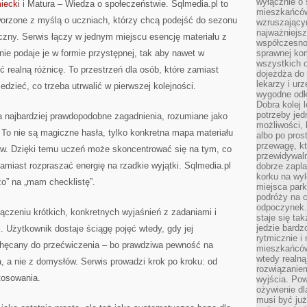
wyłącznie o
iecki
i Matura – Wiedza o społeczeństwie. Sqlmedia.pl to
mieszkańcó
orzone z myślą o uczniach, którzy chcą podejść do sezonu
wzruszający
najważniejsz
zny. Serwis łączy w jednym miejscu esencję materiału z
współczesnoś
ie podaje je w formie przystępnej, tak aby nawet w
sprawnej kom
wszystkich 
ić realną różnicę. To przestrzeń dla osób, które zamiast
dojeżdża do 
lekarzy i ur
dzieć, co trzeba utrwalić w pierwszej kolejności.
wygodne odk
Dobra kolej 
potrzeby jed
a najbardziej prawdopodobne zagadnienia, rozumiane jako
możliwości, 
 To nie są magiczne hasła, tylko konkretna mapa materiału
albo po pros
przewagę, kt
w. Dzięki temu uczeń może skoncentrować się na tym, co
przewidywaln
zamiast rozpraszać energię na rzadkie wyjątki. Sqlmedia.pl
dobrze zapl
korku na wy
o” na „mam checklistę”.
miejsca par
podróży na c
odpoczynek.
łączeniu krótkich, konkretnych wyjaśnień z zadaniami i
staje się tak
jedzie bardz
 Użytkownik dostaje ściągę pojęć wtedy, gdy jej
rytmicznie i
zachęcany do przećwiczenia – bo prawdziwa pewność na
mieszkańców
wtedy realną
a, a nie z domysłów. Serwis prowadzi krok po kroku: od
rozwiązaniem
tosowania.
wyjścia. Po
ożywienie d
musi być ju