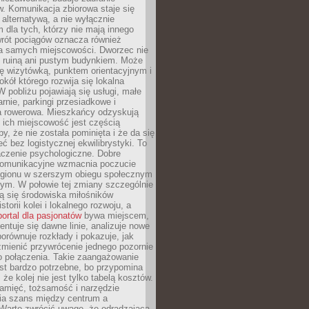
. Komunikacja zbiorowa staje się
 alternatywą, a nie wyłącznie
 dla tych, którzy nie mają innego
wrót pociągów oznacza również
la samych miejscowości. Dworzec nie
ż ruiną ani pustym budynkiem. Może
ę wizytówką, punktem orientacyjnym i
kół którego rozwija się lokalna
 pobliżu pojawiają się usługi, małe
arnie, parkingi przesiadkowe i
ra rowerowa. Mieszkańcy odzyskują
 ich miejscowość jest częścią
y, że nie została pominięta i że da się
eć bez logistycznej ekwilibrystyki. To
czenie psychologiczne. Dobre
komunikacyjne wzmacnia poczucie
egionu w szerszym obiegu społecznym
ym. W połowie tej zmiany szczególnie
ą się środowiska miłośników
istorii kolei i lokalnego rozwoju, a
portal dla pasjonatów
bywa miejscem,
ntuje się dawne linie, analizuje nowe
porównuje rozkłady i pokazuje, jak
mienić przywrócenie jednego pozornie
o połączenia. Takie zaangażowanie
st bardzo potrzebne, bo przypomina
że kolej nie jest tylko tabelą kosztów.
pamięć, tożsamość i narzędzie
a szans między centrum a
 Warto zwrócić uwagę, że odradzająca