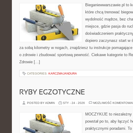
Bieganiewwarszawie.pl to k
które chcą trenować biegowo
wydolność mądrze, bez chao
miejsce, gdzie pasja do ruc
doświadczeniem praktyczny
dopiero zaczynasz start w 
za sobą kilometry w nogach, znajdziesz tu instrukcje pomagające
o zdrowie i zbudować sportową pewność. Ciekawe kategorie to Re
Zdrowie […]
CATEGORIES:
KARCZMAJANDURA
RYBY EGZOTYCZNE
POSTED BY ADMIN
STY - 24 - 2026
MOŻLIWOŚĆ KOMENTOWA
MOCZYKIJE to niezależny se
powstał po to, aby łączyć 
praktycznymi poradami. To 