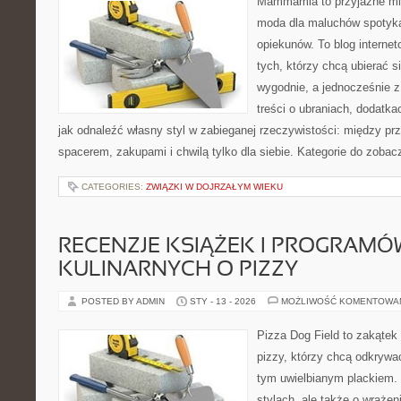
Mammamia to przyjazne mie
moda dla maluchów spotyka
opiekunów. To blog interne
tych, którzy chcą ubierać s
wygodnie, a jednocześnie z
treści o ubraniach, dodatkac
jak odnaleźć własny styl w zabieganej rzeczywistości: między pr
spacerem, zakupami i chwilą tylko dla siebie. Kategorie do zobac
CATEGORIES:
ZWIĄZKI W DOJRZAŁYM WIEKU
RECENZJE KSIĄŻEK I PROGRAMÓ
KULINARNYCH O PIZZY
POSTED BY ADMIN
STY - 13 - 2026
MOŻLIWOŚĆ KOMENTOWA
Pizza Dog Field to zakątek
pizzy, którzy chcą odkrywa
tym uwielbianym plackiem. 
stylach, ale także o wrażen