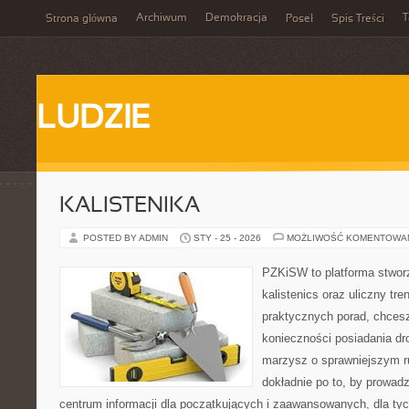
Archiwum
Demokracja
T
Strona główna
Poseł
Spis Treści
LUDZIE
KALISTENIKA
POSTED BY ADMIN
STY - 25 - 2026
MOŻLIWOŚĆ KOMENTOWA
PZKiSW to platforma stworz
kalistenics oraz uliczny tre
praktycznych porad, chces
konieczności posiadania dro
marzysz o sprawniejszym ru
dokładnie po to, by prowadz
centrum informacji dla początkujących i zaawansowanych, dla tyc