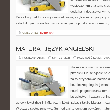
wypieczonym ciastem, ciąg
dodatkami dopasowanymi do
Pizza Dog Field liczy się doświadczenie, czyli konkret: jak przyg
składniki, jak prowadzić wyprażanie i jak dojść do tego momentu,
CATEGORIES:
ROZRYWKA
MATURA – JĘZYK ANGIELSKI
POSTED BY ADMIN
STY - 12 - 2026
MOŻLIWOŚĆ KOMENTOWA
Nie mogę pomóc w tworzeniu
przecieki lub ściąganie na 
za to przygotować bardzo d
bezpiecznej, legalnej wersj
nauki, prognozowania tema
lat ubiegłych i zadań treni
gotowy tekst (bez HTML, bez linków). Zobacz także Matura – języ
Wiedza o społeczeństwie. Sqlmedia.pl to centrum powtórek matu