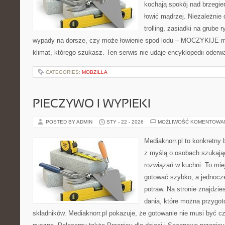
kochają spokój nad brzegie
łowić mądrzej. Niezależnie 
trolling, zasiadki na grube 
wypady na dorsze, czy może łowienie spod lodu – MOCZYKIJE ma
klimat, którego szukasz. Ten serwis nie udaje encyklopedii oderw
CATEGORIES:
MOBZILLA
PIECZYWO I WYPIEKI
POSTED BY ADMIN
STY - 22 - 2026
MOŻLIWOŚĆ KOMENTOWA
Mediaknorr.pl to konkretny b
z myślą o osobach szukaj
rozwiązań w kuchni. To miej
gotować szybko, a jednoc
potraw. Na stronie znajdzie
dania, które można przygo
składników. Mediaknorr.pl pokazuje, że gotowanie nie musi być c