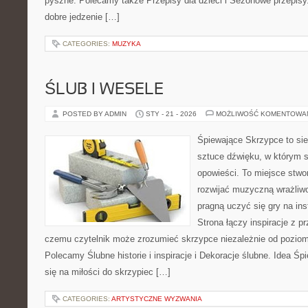
pyszne. Polecamy także Przepisy dla dzieci i Sezonowe przepisy. 
dobre jedzenie […]
CATEGORIES:
MUZYKA
ŚLUB I WESELE
POSTED BY ADMIN
STY - 21 - 2026
MOŻLIWOŚĆ KOMENTOWA
Śpiewające Skrzypce to si
sztuce dźwięku, w którym s
opowieści. To miejsce stwo
rozwijać muzyczną wrażliwo
pragną uczyć się gry na i
Strona łączy inspiracje z p
czemu czytelnik może zrozumieć skrzypce niezależnie od pozio
Polecamy Ślubne historie i inspiracje i Dekoracje ślubne. Idea Ś
się na miłości do skrzypiec […]
CATEGORIES:
ARTYSTYCZNE WYZWANIA