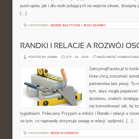
push-upów, jak i dla osób polujących na wejście siłowe, dźwignię
[…]
CATEGORIES:
MORZE BAŁTYCKIE I JEGO SKARBY
RANDKI I RELACJE A ROZWÓJ OS
POSTED BY ADMIN
STY - 24 - 2026
MOŻLIWOŚĆ KOMENTOWA
ZatrzymajFaceta.pl to konkr
które chcą zrozumieć temat
partnerstwo bez presji. To 
tym, abyś mogła popatrzeć 
dystansu, znaleźć działaj
się komunikować tak, by kon
tygodniach. Polecamy Przyjaźń a miłość i Randki i relacje a rozwó
na tym, co naprawdę utrzymuje uwagę w relacji: spójność, […]
CATEGORIES:
MODA W CHINACH