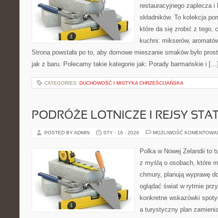
restauracyjnego zaplecza i
składników. To kolekcja p
które da się zrobić z tego,
kuchni: mikserów, aromatów
Strona powstała po to, aby domowe mieszanie smaków było prost
jak z baru. Polecamy takie kategorie jak: Porady barmańskie i […
CATEGORIES:
DUCHOWOŚĆ I MISTYKA CHRZEŚCIJAŃSKA
PODRÓŻE LOTNICZE I REJSY STA
POSTED BY ADMIN
STY - 16 - 2026
MOŻLIWOŚĆ KOMENTOWA
Polka w Nowej Zelandii to t
z myślą o osobach, które ma
chmury, planują wyprawę do
oglądać świat w rytmie przy
konkretne wskazówki spotyka
a turystyczny plan zamieni