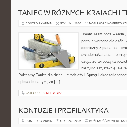
TANIEC W RÓŻNYCH KRAJACH I 
POSTED BY ADMIN
STY - 24 - 2026
MOŻLIWOŚĆ KOMENTOWA
Dream Team Łódź – Aerial, 
portal stworzona dla osób, 
sceniczny z pracą nad formą
świadomości ciała. To miej
czują, że akrobatyka powiet
nie tylko satysfakcję, ale t
Polecamy Taniec dla dzieci i młodzieży i Sprzęt i akcesoria tan
opiera się na tym, że […]
CATEGORIES:
MEDYCYNA
KONTUZJE I PROFILAKTYKA
POSTED BY ADMIN
STY - 24 - 2026
MOŻLIWOŚĆ KOMENTOWA