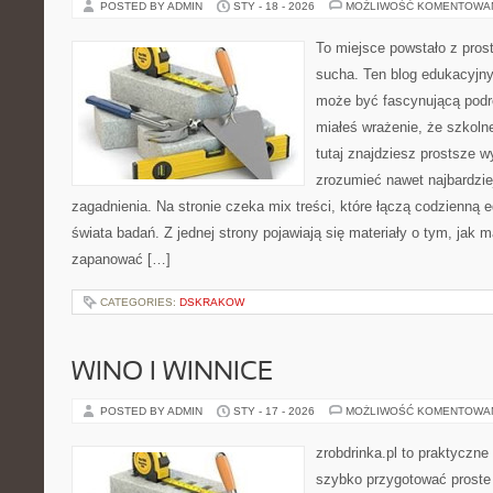
POSTED BY ADMIN
STY - 18 - 2026
MOŻLIWOŚĆ KOMENTOWA
To miejsce powstało z pros
sucha. Ten blog edukacyjny
może być fascynującą podró
miałeś wrażenie, że szkoln
tutaj znajdziesz prostsze w
zrozumieć nawet najbardzi
zagadnienia. Na stronie czeka mix treści, które łączą codzienną
świata badań. Z jednej strony pojawiają się materiały o tym, jak 
zapanować […]
CATEGORIES:
DSKRAKOW
WINO I WINNICE
POSTED BY ADMIN
STY - 17 - 2026
MOŻLIWOŚĆ KOMENTOWA
zrobdrinka.pl to praktyczne
szybko przygotować proste