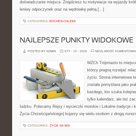
doświadczanie miejsca. Znajdziesz tu motywacje na wyjazdy krótkie
leniwy odpoczynek oraz na wędrówkę pełną […]
CATEGORIES:
BOCHEN-CHLEBA
NAJLEPSZE PUNKTY WIDOKOWE
POSTED BY ADMIN
STY - 15 - 2026
MOŻLIWOŚĆ KOMENTOWA
WŻCh Trójmiasto to miejsce
którzy pragną rozwijać rel
życiu. Strona internetowa t
została pomyślana jako pr
każdego, kto szuka kolejneg
tylko kalendarz, ale też za
ludzku. Polecamy Rejsy i wycieczki morskie i Lokalne tradycje i
Życia Chrześcijańskiego) kojarzy się wielu osobom z drogą rozez
CATEGORIES:
ŻYCIE NA WSI