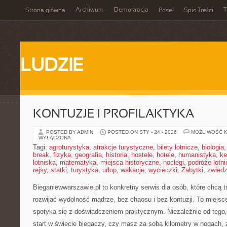
Archiwum
Demokracja
T
Strona główna
Poseł
Spis Treści
LUDZIE
KONTUZJE I PROFILAKTYKA
POSTED BY ADMIN
POSTED ON STY - 24 - 2026
MOŻLIWOŚĆ 
WYŁĄCZONA
Tagi:
agroturystyka
,
atrakcje turystyczne
,
bilety lotnicze
,
biologia
break
,
fizyka
,
geografia
,
historia
,
hostele
,
hotele
,
humanistyka
,
ke
lotniska
,
matematyka
,
miejsca historyczne
,
noclegi
,
podróże lotn
rejsy
,
statki
,
turystyka
,
urlop
,
wakacje
,
wycieczki
,
Zabytki
,
zwiedz
Bieganiewwarszawie.pl to konkretny serwis dla osób, które chcą t
rozwijać wydolność mądrze, bez chaosu i bez kontuzji. To miejsce
spotyka się z doświadczeniem praktycznym. Niezależnie od tego
start w świecie biegaczy, czy masz za sobą kilometry w nogach, z