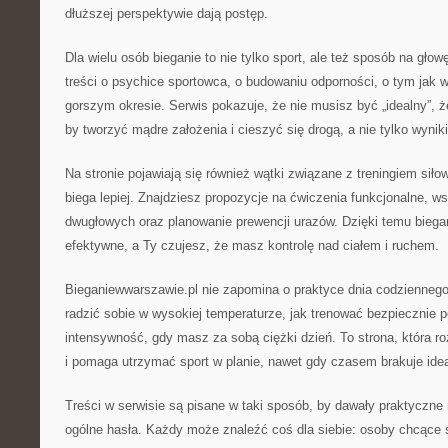
dłuższej perspektywie dają postęp.
Dla wielu osób bieganie to nie tylko sport, ale też sposób na głow
treści o psychice sportowca, o budowaniu odporności, o tym jak 
gorszym okresie. Serwis pokazuje, że nie musisz być „idealny”, ż
by tworzyć mądre założenia i cieszyć się drogą, a nie tylko wynik
Na stronie pojawiają się również wątki związane z treningiem sił
biega lepiej. Znajdziesz propozycje na ćwiczenia funkcjonalne, 
dwugłowych oraz planowanie prewencji urazów. Dzięki temu biegani
efektywne, a Ty czujesz, że masz kontrolę nad ciałem i ruchem.
Bieganiewwarszawie.pl nie zapomina o praktyce dnia codziennego:
radzić sobie w wysokiej temperaturze, jak trenować bezpiecznie
intensywność, gdy masz za sobą ciężki dzień. To strona, która ro
i pomaga utrzymać sport w planie, nawet gdy czasem brakuje ide
Treści w serwisie są pisane w taki sposób, by dawały praktyczne r
ogólne hasła. Każdy może znaleźć coś dla siebie: osoby chcące