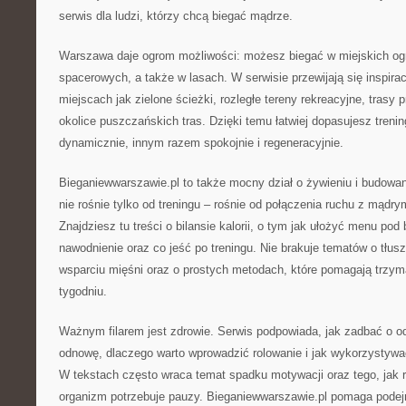
serwis dla ludzi, którzy chcą biegać mądrze.
Warszawa daje ogrom możliwości: możesz biegać w miejskich ogr
spacerowych, a także w lasach. W serwisie przewijają się inspiracj
miejscach jak zielone ścieżki, rozległe tereny rekreacyjne, trasy 
okolice puszczańskich tras. Dzięki temu łatwiej dopasujesz trening
dynamicznie, innym razem spokojnie i regeneracyjnie.
Bieganiewwarszawie.pl to także mocny dział o żywieniu i budowan
nie rośnie tylko od treningu – rośnie od połączenia ruchu z mądry
Znajdziesz tu treści o bilansie kalorii, o tym jak ułożyć menu pod 
nawodnienie oraz co jeść po treningu. Nie brakuje tematów o tłus
wsparciu mięśni oraz o prostych metodach, które pomagają trzy
tygodniu.
Ważnym filarem jest zdrowie. Serwis podpowiada, jak zadbać o o
odnowę, dlaczego warto wprowadzić rolowanie i jak wykorzystywa
W tekstach często wraca temat spadku motywacji oraz tego, jak 
organizm potrzebuje pauzy. Bieganiewwarszawie.pl pomaga podej