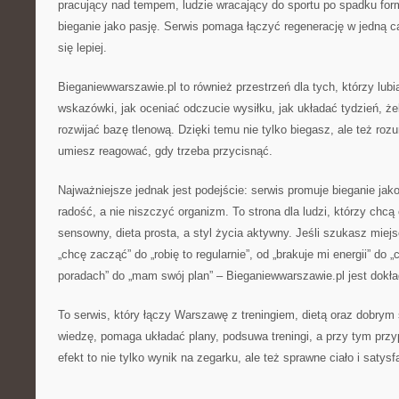
pracujący nad tempem, ludzie wracający do sportu po spadku formy
bieganie jako pasję. Serwis pomaga łączyć regenerację w jedną ca
się lepiej.
Bieganiewwarszawie.pl to również przestrzeń dla tych, którzy lubi
wskazówki, jak oceniać odczucie wysiłku, jak układać tydzień, że
rozwijać bazę tlenową. Dzięki temu nie tylko biegasz, ale też roz
umiesz reagować, gdy trzeba przycisnąć.
Najważniejsze jednak jest podejście: serwis promuje bieganie ja
radość, a nie niszczyć organizm. To strona dla ludzi, którzy chcą 
sensowny, dieta prosta, a styl życia aktywny. Jeśli szukasz miej
„chcę zacząć” do „robię to regularnie”, od „brakuje mi energii” do 
poradach” do „mam swój plan” – Bieganiewwarszawie.pl jest dokła
To serwis, który łączy Warszawę z treningiem, dietą oraz dobry
wiedzę, pomaga układać plany, podsuwa treningi, a przy tym przy
efekt to nie tylko wynik na zegarku, ale też sprawne ciało i satysf