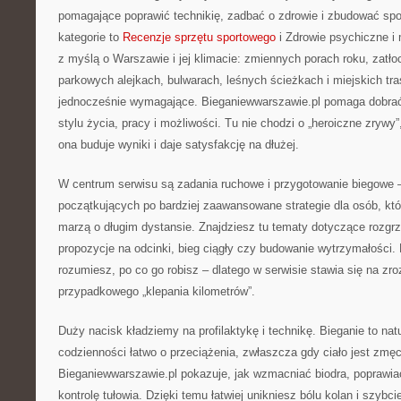
pomagające poprawić technikię, zadbać o zdrowie i zbudować sp
kategorie to
Recenzje sprzętu sportowego
i Zdrowie psychiczne i
z myślą o Warszawie i jej klimacie: zmiennych porach roku, zatł
parkowych alejkach, bulwarach, leśnych ścieżkach i miejskich tras
jednocześnie wymagające. Bieganiewwarszawie.pl pomaga dobrać
stylu życia, pracy i możliwości. Tu nie chodzi o „heroiczne zrywy”,
ona buduje wyniki i daje satysfakcję na dłużej.
W centrum serwisu są zadania ruchowe i przygotowanie biegowe –
początkujących po bardziej zaawansowane strategie dla osób, któ
marzą o długim dystansie. Znajdziesz tu tematy dotyczące rozgrz
propozycje na odcinki, bieg ciągły czy budowanie wytrzymałości. 
rozumiesz, po co go robisz – dlatego w serwisie stawia się na zr
przypadkowego „klepania kilometrów”.
Duży nacisk kładziemy na profilaktykę i technikę. Bieganie to natu
codzienności łatwo o przeciążenia, zwłaszcza gdy ciało jest zmę
Bieganiewwarszawie.pl pokazuje, jak wzmacniać biodra, poprawi
kontrolę tułowia. Dzięki temu łatwiej unikniesz bólu kolan i szybc