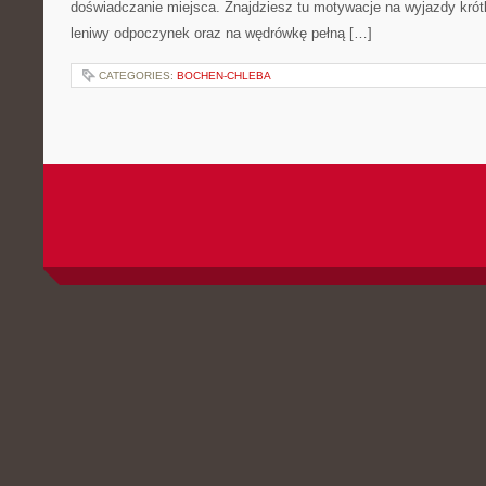
doświadczanie miejsca. Znajdziesz tu motywacje na wyjazdy krótkie
leniwy odpoczynek oraz na wędrówkę pełną […]
CATEGORIES:
BOCHEN-CHLEBA