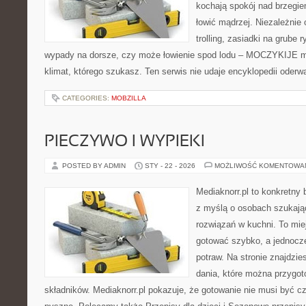
kochają spokój nad brzegie
łowić mądrzej. Niezależnie 
trolling, zasiadki na grube 
wypady na dorsze, czy może łowienie spod lodu – MOCZYKIJE ma
klimat, którego szukasz. Ten serwis nie udaje encyklopedii oderw
CATEGORIES:
MOBZILLA
PIECZYWO I WYPIEKI
POSTED BY ADMIN
STY - 22 - 2026
MOŻLIWOŚĆ KOMENTOWA
Mediaknorr.pl to konkretny b
z myślą o osobach szukaj
rozwiązań w kuchni. To miej
gotować szybko, a jednoc
potraw. Na stronie znajdzie
dania, które można przygo
składników. Mediaknorr.pl pokazuje, że gotowanie nie musi być c