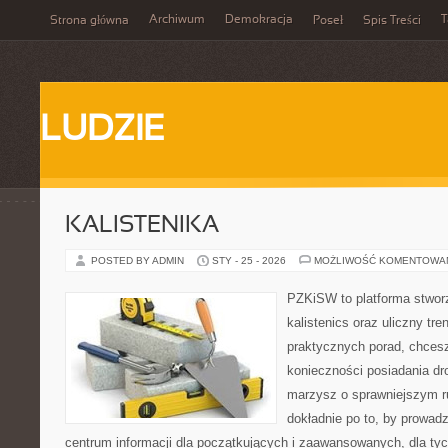
Archiwum
Demokracja
T
Strona główna
Poseł
Spis Treści
LUDZIE
KALISTENIKA
POSTED BY ADMIN
STY - 25 - 2026
MOŻLIWOŚĆ KOMENTOWA
PZKiSW to platforma stworz
kalistenics oraz uliczny tre
praktycznych porad, chces
konieczności posiadania dro
marzysz o sprawniejszym ru
dokładnie po to, by prowadz
centrum informacji dla początkujących i zaawansowanych, dla tyc