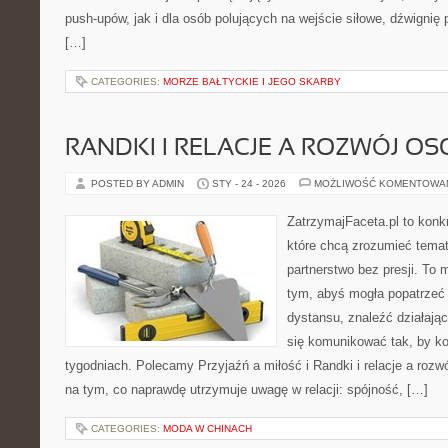
push-upów, jak i dla osób polujących na wejście siłowe, dźwignię
[…]
CATEGORIES:
MORZE BAŁTYCKIE I JEGO SKARBY
RANDKI I RELACJE A ROZWÓJ OS
POSTED BY ADMIN
STY - 24 - 2026
MOŻLIWOŚĆ KOMENTOWA
ZatrzymajFaceta.pl to konkr
które chcą zrozumieć temat
partnerstwo bez presji. To 
tym, abyś mogła popatrzeć 
dystansu, znaleźć działaj
się komunikować tak, by kon
tygodniach. Polecamy Przyjaźń a miłość i Randki i relacje a rozwó
na tym, co naprawdę utrzymuje uwagę w relacji: spójność, […]
CATEGORIES:
MODA W CHINACH