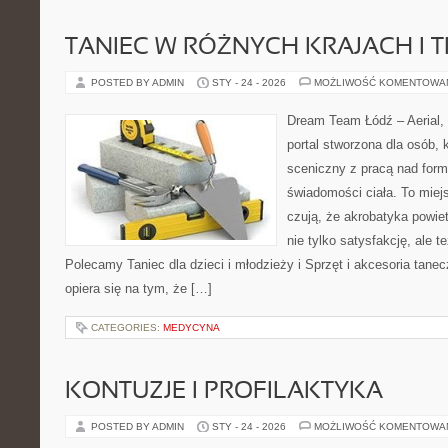
TANIEC W RÓŻNYCH KRAJACH I 
POSTED BY ADMIN
STY - 24 - 2026
MOŻLIWOŚĆ KOMENTOWA
Dream Team Łódź – Aerial, 
portal stworzona dla osób, 
sceniczny z pracą nad formą
świadomości ciała. To miej
czują, że akrobatyka powiet
nie tylko satysfakcję, ale t
Polecamy Taniec dla dzieci i młodzieży i Sprzęt i akcesoria tan
opiera się na tym, że […]
CATEGORIES:
MEDYCYNA
KONTUZJE I PROFILAKTYKA
POSTED BY ADMIN
STY - 24 - 2026
MOŻLIWOŚĆ KOMENTOWA