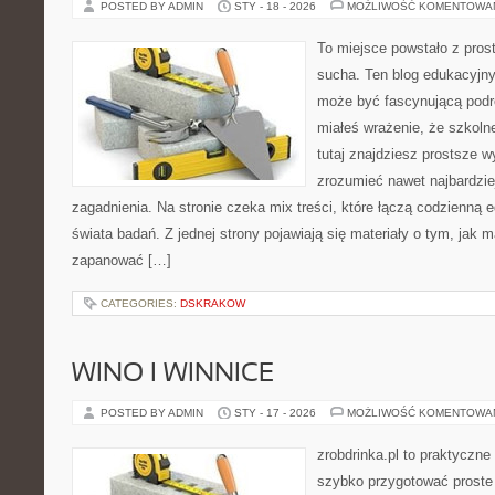
POSTED BY ADMIN
STY - 18 - 2026
MOŻLIWOŚĆ KOMENTOWA
To miejsce powstało z pros
sucha. Ten blog edukacyjny
może być fascynującą podró
miałeś wrażenie, że szkoln
tutaj znajdziesz prostsze w
zrozumieć nawet najbardzi
zagadnienia. Na stronie czeka mix treści, które łączą codzienną
świata badań. Z jednej strony pojawiają się materiały o tym, jak 
zapanować […]
CATEGORIES:
DSKRAKOW
WINO I WINNICE
POSTED BY ADMIN
STY - 17 - 2026
MOŻLIWOŚĆ KOMENTOWA
zrobdrinka.pl to praktyczne
szybko przygotować proste