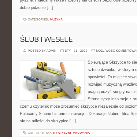
pyszne. Polecamy także Przepisy dla dzieci i Sezonowe przepisy. 
dobre jedzenie […]
CATEGORIES:
MUZYKA
ŚLUB I WESELE
POSTED BY ADMIN
STY - 21 - 2026
MOŻLIWOŚĆ KOMENTOWA
Śpiewające Skrzypce to si
sztuce dźwięku, w którym s
opowieści. To miejsce stwo
rozwijać muzyczną wrażliwo
pragną uczyć się gry na i
Strona łączy inspiracje z p
czemu czytelnik może zrozumieć skrzypce niezależnie od pozio
Polecamy Ślubne historie i inspiracje i Dekoracje ślubne. Idea Ś
się na miłości do skrzypiec […]
CATEGORIES:
ARTYSTYCZNE WYZWANIA