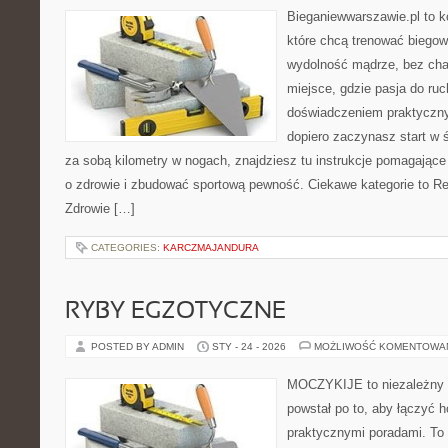
Bieganiewwarszawie.pl to k
które chcą trenować biegowo
wydolność mądrze, bez chao
miejsce, gdzie pasja do ruc
doświadczeniem praktyczny
dopiero zaczynasz start w 
za sobą kilometry w nogach, znajdziesz tu instrukcje pomagające
o zdrowie i zbudować sportową pewność. Ciekawe kategorie to Re
Zdrowie […]
CATEGORIES:
KARCZMAJANDURA
RYBY EGZOTYCZNE
POSTED BY ADMIN
STY - 24 - 2026
MOŻLIWOŚĆ KOMENTOWA
MOCZYKIJE to niezależny se
powstał po to, aby łączyć 
praktycznymi poradami. To 