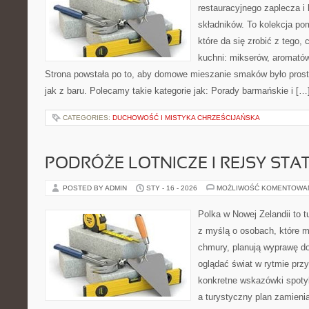
restauracyjnego zaplecza i
składników. To kolekcja p
które da się zrobić z tego,
kuchni: mikserów, aromatów
Strona powstała po to, aby domowe mieszanie smaków było prost
jak z baru. Polecamy takie kategorie jak: Porady barmańskie i […
CATEGORIES:
DUCHOWOŚĆ I MISTYKA CHRZEŚCIJAŃSKA
PODRÓŻE LOTNICZE I REJSY STA
POSTED BY ADMIN
STY - 16 - 2026
MOŻLIWOŚĆ KOMENTOWA
Polka w Nowej Zelandii to t
z myślą o osobach, które ma
chmury, planują wyprawę do
oglądać świat w rytmie przy
konkretne wskazówki spotyka
a turystyczny plan zamieni