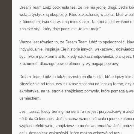
Dream Team Łódź podkreśla też, że nie ma jednej drogi. Jedni koch
wolą artystyczną ekspresję. Ktoś zakocha się w aerial, ktoś w po
z fitnessem, tworząc własną mieszankę. Ta strona jest właśnie 
znaleźć styl, który daje poczucie „to jest moje”.
Ważne jest również to, że Dream Team Łódź to społeczność. Nawet
indywidualnie, inspirują Cię historie innych, wskazówki, doświad
być Twoim punktem startu, kiedy szukasz odpowiedzi, planujesz 
zrozumieć, dlaczego pewne elementy wymagają poprawy.
Dream Team Łódź to także przestrzeń dla Łodzi, które łączy klima
Niezależnie od tego, czy szukasz sposobu na lepszą formę, czy m
akrobatyka, na tej stronie znajdziesz pomysły, które pomagają we
uśmiechem.
Jeśli lubisz, kiedy trening ma sens, a nie jest przypadkowym z
Łódź da Ci kierunek. Jeśli chcesz wzmocnić ciało i jednocześnie 
wygląda efektownie, znajdziesz tu mnóstwo tematów. Jeśli potrz
celu, dostaniesz wskazówki, które można wdrożyć od razu.