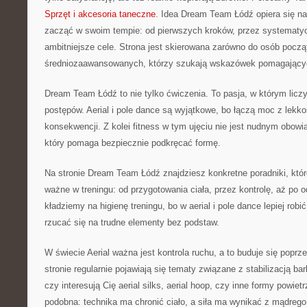
Sprzęt i akcesoria taneczne
. Idea Dream Team Łódź opiera się n
zacząć w swoim tempie: od pierwszych kroków, przez systematyc
ambitniejsze cele. Strona jest skierowana zarówno do osób począt
średniozaawansowanych, którzy szukają wskazówek pomagającyc
Dream Team Łódź to nie tylko ćwiczenia. To pasja, w którym licz
postępów. Aerial i pole dance są wyjątkowe, bo łączą moc z lekko
konsekwencji. Z kolei fitness w tym ujęciu nie jest nudnym obow
który pomaga bezpiecznie podkręcać formę.
Na stronie Dream Team Łódź znajdziesz konkretne poradniki, któ
ważne w treningu: od przygotowania ciała, przez kontrolę, aż p
kładziemy na higienę treningu, bo w aerial i pole dance lepiej robić
rzucać się na trudne elementy bez podstaw.
W świecie Aerial ważna jest kontrola ruchu, a to buduje się poprze
stronie regularnie pojawiają się tematy związane z stabilizacją ba
czy interesują Cię aerial silks, aerial hoop, czy inne formy powiet
podobna: technika ma chronić ciało, a siła ma wynikać z mądrego 