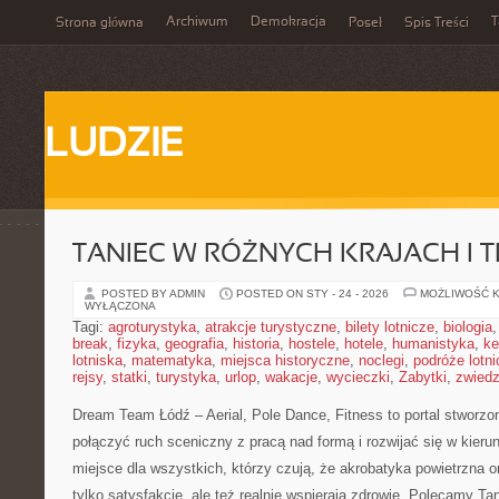
Archiwum
Demokracja
T
Strona główna
Poseł
Spis Treści
LUDZIE
TANIEC W RÓŻNYCH KRAJACH I 
POSTED BY ADMIN
POSTED ON STY - 24 - 2026
MOŻLIWOŚĆ 
WYŁĄCZONA
Tagi:
agroturystyka
,
atrakcje turystyczne
,
bilety lotnicze
,
biologia
break
,
fizyka
,
geografia
,
historia
,
hostele
,
hotele
,
humanistyka
,
ke
lotniska
,
matematyka
,
miejsca historyczne
,
noclegi
,
podróże lotn
rejsy
,
statki
,
turystyka
,
urlop
,
wakacje
,
wycieczki
,
Zabytki
,
zwiedz
Dream Team Łódź – Aerial, Pole Dance, Fitness to portal stworzo
połączyć ruch sceniczny z pracą nad formą i rozwijać się w kieru
miejsce dla wszystkich, którzy czują, że akrobatyka powietrzna or
tylko satysfakcję, ale też realnie wspierają zdrowie. Polecamy Tan