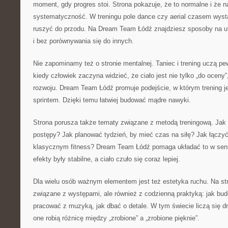
moment, gdy progres stoi. Strona pokazuje, że to normalne i że n
systematyczność. W treningu pole dance czy aerial czasem wyst
ruszyć do przodu. Na Dream Team Łódź znajdziesz sposoby na ut
i bez porównywania się do innych.
Nie zapominamy też o stronie mentalnej. Taniec i trening uczą pe
kiedy człowiek zaczyna widzieć, że ciało jest nie tylko „do oceny
rozwoju. Dream Team Łódź promuje podejście, w którym trening je
sprintem. Dzięki temu łatwiej budować mądre nawyki.
Strona porusza także tematy związane z metodą treningową. Jak 
postępy? Jak planować tydzień, by mieć czas na siłę? Jak łączyć 
klasycznym fitness? Dream Team Łódź pomaga układać to w sen
efekty były stabilne, a ciało czuło się coraz lepiej.
Dla wielu osób ważnym elementem jest też estetyka ruchu. Na stro
związane z występami, ale również z codzienną praktyką: jak bu
pracować z muzyką, jak dbać o detale. W tym świecie liczą się dr
one robią różnicę między „zrobione” a „zrobione pięknie”.