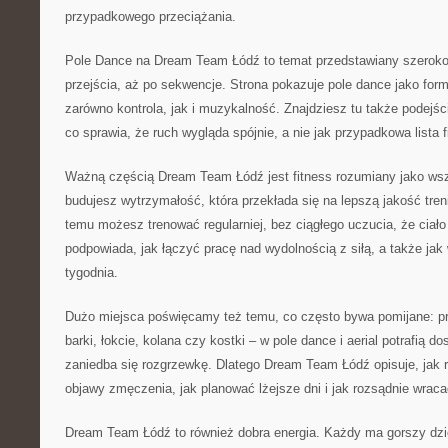
przypadkowego przeciążania.
Pole Dance na Dream Team Łódź to temat przedstawiany szeroko: 
przejścia, aż po sekwencje. Strona pokazuje pole dance jako formę
zarówno kontrola, jak i muzykalność. Znajdziesz tu także podejście
co sprawia, że ruch wygląda spójnie, a nie jak przypadkowa lista f
Ważną częścią Dream Team Łódź jest fitness rozumiany jako wsze
budujesz wytrzymałość, która przekłada się na lepszą jakość trenin
temu możesz trenować regularniej, bez ciągłego uczucia, że ciało
podpowiada, jak łączyć pracę nad wydolnością z siłą, a także jak
tygodnia.
Dużo miejsca poświęcamy też temu, co często bywa pomijane: pr
barki, łokcie, kolana czy kostki – w pole dance i aerial potrafią d
zaniedba się rozgrzewkę. Dlatego Dream Team Łódź opisuje, jak
objawy zmęczenia, jak planować lżejsze dni i jak rozsądnie wraca
Dream Team Łódź to również dobra energia. Każdy ma gorszy dzi