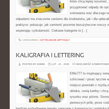
które chcą lepiej rozumieć, 
przygotować odpady do sprz
sortowania oraz dlaczego w
odpadami ma znaczenie zarówno dla środowiska, jak i dla opłacal
praktyce: pokazuje, jak zamienić pozornie bezużyteczne rzeczy 
wspierając cyrkularność. Ciekawe kategorie to […]
CATEGORIES:
CZYTELNICZE ARTYKUŁY
KALIGRAFIA I LETTERING
POSTED BY ADMIN
LUT - 21 - 2026
MOŻLIWOŚĆ KOMENTOWA
Elfiki777 to inspirujący ser
szkicować i pisać ręcznie 
miejsce powstało z myślą o
ołówka, cenią kartkę i chc
rysunku oraz piśmie. Stron
pierwszych prób, przez cod
bardziej rozbudowane tematy związane z kompozycją i estetyką lit