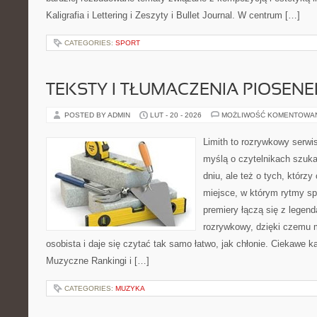
Kaligrafia i Lettering i Zeszyty i Bullet Journal. W centrum […]
CATEGORIES:
SPORT
TEKSTY I TŁUMACZENIA PIOSENE
POSTED BY ADMIN
LUT - 20 - 2026
MOŻLIWOŚĆ KOMENTOWA
Limith to rozrywkowy serwi
myślą o czytelnikach szuk
dniu, ale też o tych, którz
miejsce, w którym rytmy sp
premiery łączą się z legen
rozrywkowy, dzięki czemu m
osobista i daje się czytać tak samo łatwo, jak chłonie. Ciekawe ka
Muzyczne Rankingi i […]
CATEGORIES:
MUZYKA