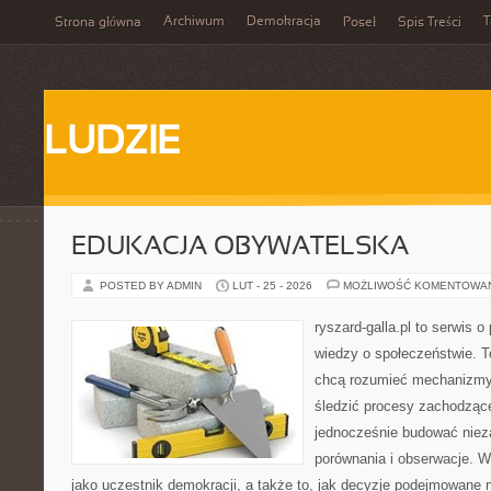
Archiwum
Demokracja
T
Strona główna
Poseł
Spis Treści
LUDZIE
EDUKACJA OBYWATELSKA
POSTED BY ADMIN
LUT - 25 - 2026
MOŻLIWOŚĆ KOMENTOWA
ryszard-galla.pl to serwis o 
wiedzy o społeczeństwie. To
chcą rozumieć mechanizmy 
śledzić procesy zachodząc
jednocześnie budować nieza
porównania i obserwacje. W
jako uczestnik demokracji, a także to, jak decyzje podejmowane