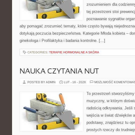
zrozumieniem dla codzienn
tej przestrzeni stoi prewen
poznawanie sygnałów organ
aby pomagać zrozumieć tematy, które często bywają niejednozna
dotykają poczucia bezpieczeństwa. Kategorie Młoda kobieta – dor
ginekologa i Profilaktyka i badania kontrolne. […]
CATEGORIES:
TERAPIE HORMONALNE A SKÓRA
NAUKA CZYTANIA NUT
POSTED BY ADMIN
LUT - 16 - 2026
MOŻLIWOŚĆ KOMENTOWA
To przestrzeń stworzyliśmy
muzyczny, w którym doświa
radością odkrywania. Jeśli 
wejścia w świat dźwięków 
podstawy, znajdziesz tu o
prostych rzeczy do trudniej