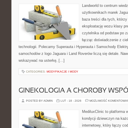
Landworld to centrum wied
użytkownikach marek Jagua
baza treści dla tych, którz
eksploatację wozu klasy pr
czytelnika od podstaw po 
łącząc doświadczenie z cie
technologii. Polecamy Superauta i Hyperauta i Samochody Elekt
samochodów z logo Jaguara i Land Roverów liczą się detale. Nawe
wskazywać na usterkę, […]
CATEGORIES:
MODYFIKACJE I MODY
GINEKOLOGIA A CHOROBY WSPÓŁ
POSTED BY ADMIN
LUT - 18 - 2026
MOŻLIWOŚĆ KOMENTOWA
MediluxClinic to platforma 
kondycji dziewczyn na każd
internetowy, który łączy c