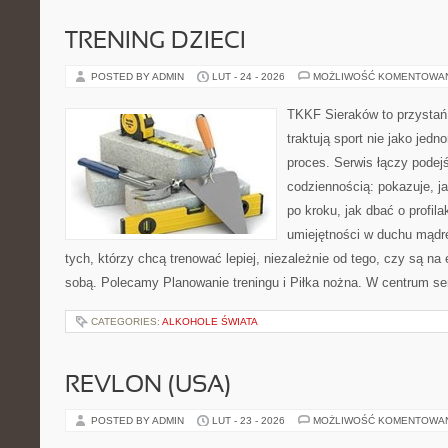
TRENING DZIECI
POSTED BY ADMIN
LUT - 24 - 2026
MOŻLIWOŚĆ KOMENTOWA
TKKF Sieraków to przystań i
traktują sport nie jako jedn
proces. Serwis łączy podej
codziennością: pokazuje, 
po kroku, jak dbać o profila
umiejętności w duchu mądre
tych, którzy chcą trenować lepiej, niezależnie od tego, czy są na 
sobą. Polecamy Planowanie treningu i Piłka nożna. W centrum se
CATEGORIES:
ALKOHOLE ŚWIATA
REVLON (USA)
POSTED BY ADMIN
LUT - 23 - 2026
MOŻLIWOŚĆ KOMENTOWA