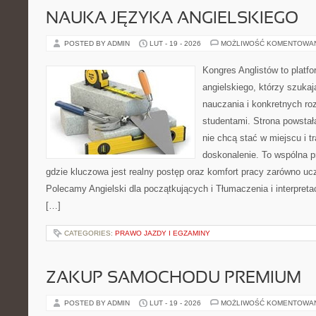
NAUKA JĘZYKA ANGIELSKIEGO
POSTED BY ADMIN
LUT - 19 - 2026
MOŻLIWOŚĆ KOMENTOWA
Kongres Anglistów to platf
angielskiego, którzy szuka
nauczania i konkretnych ro
studentami. Strona powstał
nie chcą stać w miejscu i t
doskonalenie. To wspólna prz
gdzie kluczowa jest realny postęp oraz komfort pracy zarówno ucz
Polecamy Angielski dla początkujących i Tłumaczenia i interpretac
[…]
CATEGORIES:
PRAWO JAZDY I EGZAMINY
ZAKUP SAMOCHODU PREMIUM
POSTED BY ADMIN
LUT - 19 - 2026
MOŻLIWOŚĆ KOMENTOWA