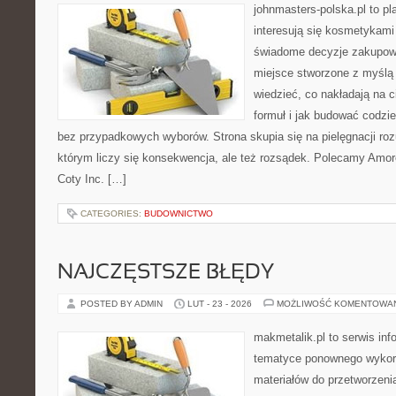
johnmasters-polska.pl to pl
interesują się kosmetykami
świadome decyzje zakupowe
miejsce stworzone z myślą o
wiedzieć, co nakładają na c
formuł i jak budować codzi
bez przypadkowych wyborów. Strona skupia się na pielęgnacji roz
którym liczy się konsekwencja, ale też rozsądek. Polecamy Amore
Coty Inc. […]
CATEGORIES:
BUDOWNICTWO
NAJCZĘSTSZE BŁĘDY
POSTED BY ADMIN
LUT - 23 - 2026
MOŻLIWOŚĆ KOMENTOWA
makmetalik.pl to serwis in
tematyce ponownego wykorz
materiałów do przetworzenia