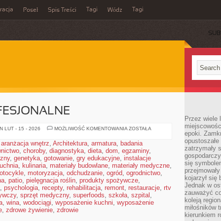
acja
Tagi
Tagi
Poseł
Spis Treści
Wódz
SUB
FESJONALNE
Przez wiele 
miejscowośc
KOSMETYKI
 LUT - 15 - 2026
MOŻLIWOŚĆ KOMENTOWANIA
ZOSTAŁA
epoki. Zamkn
PROFESJONALNE
opustoszałe 
,
aranżacja wnętrz
,
Architektura
,
armatura
,
badania
zatrzymały s
nictwo
,
choroby
,
diagnostyka
,
dieta
,
dom
,
egzaminy
,
gospodarczy
czny
,
genetyka
,
gotowanie
,
gry edukacyjne
,
instalacje
się symbole
uchnia
,
kulinaria
,
materiały budowlane
,
materiały medyczne
,
przejmowały 
otocykle
,
motoryzacja
,
odchudzanie
,
ogród
,
ogrodnictwo
,
kojarzył się 
na
,
patio
,
pielęgnacja roślin
,
produkty spożywcze
,
Jednak w ost
,
psychologia
,
recepty
,
rehabilitacja
,
remont
,
restauracje
,
rtv
zauważyć co
ywczy
,
sprzęt medyczny
,
superfoods
,
szkoła
,
szpital
,
koleją regio
a
,
wina
,
wodociągi
,
wyposażenie kuchni
,
wyposażenie
miłośników t
e
,
zdrowe żywienie
,
zdrowie
kierunkiem r