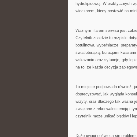
hydrolipidowej. W praktycznych wp
wieczorem, kiedy postawić na min
Ważnym filarem serwisu jest zabi
Czytelnik znajdzie tu rozpiski dot
botulinowa, wypełniacze, prepara
światłoterapią, kuracjami kwasami
wskazania oraz sytuacje, gdy lepi
na to, że każda decyzja zabiegow
To miejsce podpowiada również, jak
doprecyzować, jak wygląda konsulta
wizyty, oraz dlaczego tak ważna je
związane z rekonwalescencją i ty
czytelnik może unikać błędów i lep
Dużo uwagi poświęca się problemom