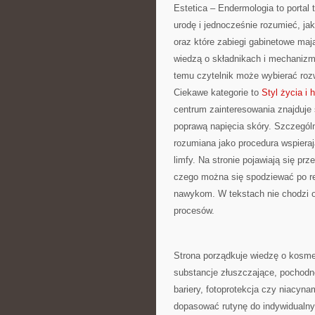
Estetica – Endermologia to portal
urodę i jednocześnie rozumieć, j
oraz które zabiegi gabinetowe maj
wiedzą o składnikach i mechanizm
temu czytelnik może wybierać rozw
Ciekawe kategorie to
Styl życia i 
centrum zainteresowania znajduje s
poprawą napięcia skóry. Szczegól
rozumiana jako procedura wspiera
limfy. Na stronie pojawiają się pr
czego można się spodziewać po reg
nawykom. W tekstach nie chodzi o 
procesów.
Strona porządkuje wiedzę o kosme
substancje złuszczające, pochodne
bariery, fotoprotekcja czy niacyn
dopasować rutynę do indywidualny