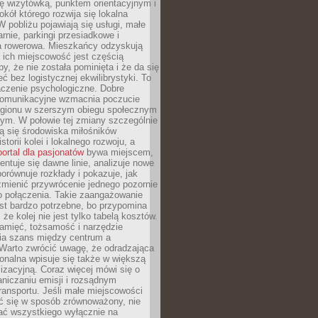
ę wizytówką, punktem orientacyjnym i
kół którego rozwija się lokalna
 pobliżu pojawiają się usługi, małe
arnie, parkingi przesiadkowe i
ra rowerowa. Mieszkańcy odzyskują
 ich miejscowość jest częścią
y, że nie została pominięta i że da się
eć bez logistycznej ekwilibrystyki. To
czenie psychologiczne. Dobre
komunikacyjne wzmacnia poczucie
egionu w szerszym obiegu społecznym
ym. W połowie tej zmiany szczególnie
ą się środowiska miłośników
istorii kolei i lokalnego rozwoju, a
portal dla pasjonatów
bywa miejscem,
ntuje się dawne linie, analizuje nowe
porównuje rozkłady i pokazuje, jak
mienić przywrócenie jednego pozornie
o połączenia. Takie zaangażowanie
st bardzo potrzebne, bo przypomina
że kolej nie jest tylko tabelą kosztów.
pamięć, tożsamość i narzędzie
a szans między centrum a
 Warto zwrócić uwagę, że odradzająca
gionalna wpisuje się także w większą
izacyjną. Coraz więcej mówi się o
raniczaniu emisji i rozsądnym
ransportu. Jeśli małe miejscowości
ać się w sposób zrównoważony, nie
ać wszystkiego wyłącznie na