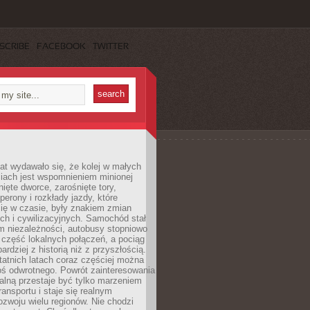
SCRIBE
FACEBOOK
TWITTER
lat wydawało się, że kolej w małych
iach jest wspomnieniem minionej
ięte dworce, zarośnięte tory,
perony i rozkłady jazdy, które
ię w czasie, były znakiem zmian
ch i cywilizacyjnych. Samochód stał
m niezależności, autobusy stopniowo
część lokalnych połączeń, a pociąg
bardziej z historią niż z przyszłością.
atnich latach coraz częściej można
ś odwrotnego. Powrót zainteresowania
nalną przestaje być tylko marzeniem
ransportu i staje się realnym
ozwoju wielu regionów. Nie chodzi