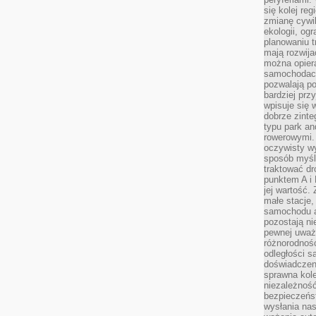
się kolej re
zmianę cywil
ekologii, og
planowaniu t
mają rozwij
można opier
samochodach
pozwalają po
bardziej prz
wpisuje się 
dobrze zint
typu park an
rowerowymi. 
oczywisty wy
sposób myśl
traktować dr
punktem A i
jej wartość.
małe stacje,
samochodu a
pozostają n
pewnej uważn
różnorodność
odległości są
doświadczeni
sprawna kol
niezależność
bezpieczeńs
wysłania nas