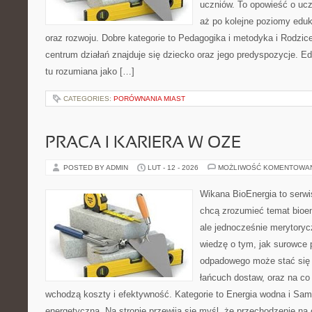
uczniów. To opowieść o ucz
aż po kolejne poziomy edu
oraz rozwoju. Dobre kategorie to Pedagogika i metodyka i Rodzic
centrum działań znajduje się dziecko oraz jego predyspozycje. E
tu rozumiana jako […]
CATEGORIES:
PORÓWNANIA MIAST
PRACA I KARIERA W OZE
POSTED BY ADMIN
LUT - 12 - 2026
MOŻLIWOŚĆ KOMENTOWA
Wikana BioEnergia to serwi
chcą zrozumieć temat bioen
ale jednocześnie merytoryc
wiedzę o tym, jak surowce 
odpadowego może stać się 
łańcuch dostaw, oraz na co
wchodzą koszty i efektywność. Kategorie to Energia wodna i Sa
energetyczna. Na stronie przewija się myśl, że przechodzenie na 