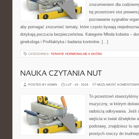
zrozumieniem dla codzienn
tej przestrzeni stoi prewen
poznawanie sygnałów organ
aby pomagać zrozumieć tematy, które często bywają niejednozna
dotykają poczucia bezpieczeństwa. Kategorie Młoda kobieta – dor
ginekologa i Profilaktyka i badania kontrolne. […]
CATEGORIES:
TERAPIE HORMONALNE A SKÓRA
NAUKA CZYTANIA NUT
POSTED BY ADMIN
LUT - 16 - 2026
MOŻLIWOŚĆ KOMENTOWA
To przestrzeń stworzyliśmy
muzyczny, w którym doświa
radością odkrywania. Jeśli 
wejścia w świat dźwięków 
podstawy, znajdziesz tu o
prostych rzeczy do trudniej