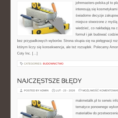
johnmasters-polska.pl to pl
interesują się kosmetykami
świadome decyzje zakupowe
miejsce stworzone z myślą o
wiedzieć, co nakładają na c
formuł i jak budować codzi
bez przypadkowych wyborów. Strona skupia się na pielęgnacji roz
którym liczy się konsekwencja, ale też rozsądek. Polecamy Amore
Coty Inc. […]
CATEGORIES:
BUDOWNICTWO
NAJCZĘSTSZE BŁĘDY
POSTED BY ADMIN
LUT - 23 - 2026
MOŻLIWOŚĆ KOMENTOWA
makmetalik.pl to serwis in
tematyce ponownego wykorz
materiałów do przetworzenia