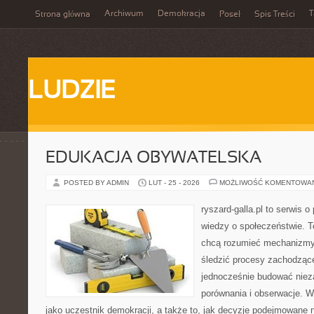
Archiwum
Demokracja
T
Strona główna
Poseł
Spis Treści
LUDZIE
EDUKACJA OBYWATELSKA
POSTED BY ADMIN
LUT - 25 - 2026
MOŻLIWOŚĆ KOMENTOWA
ryszard-galla.pl to serwis o 
wiedzy o społeczeństwie. To
chcą rozumieć mechanizmy 
śledzić procesy zachodząc
jednocześnie budować nieza
porównania i obserwacje. W
jako uczestnik demokracji, a także to, jak decyzje podejmowane