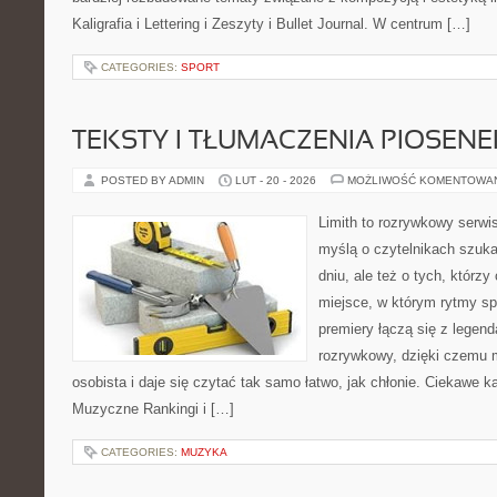
Kaligrafia i Lettering i Zeszyty i Bullet Journal. W centrum […]
CATEGORIES:
SPORT
TEKSTY I TŁUMACZENIA PIOSENE
POSTED BY ADMIN
LUT - 20 - 2026
MOŻLIWOŚĆ KOMENTOWA
Limith to rozrywkowy serwi
myślą o czytelnikach szuk
dniu, ale też o tych, którz
miejsce, w którym rytmy sp
premiery łączą się z legen
rozrywkowy, dzięki czemu m
osobista i daje się czytać tak samo łatwo, jak chłonie. Ciekawe ka
Muzyczne Rankingi i […]
CATEGORIES:
MUZYKA