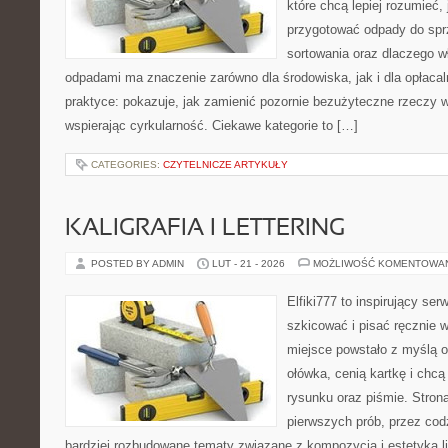
które chcą lepiej rozumieć, 
przygotować odpady do sprz
sortowania oraz dlaczego w
odpadami ma znaczenie zarówno dla środowiska, jak i dla opłacal
praktyce: pokazuje, jak zamienić pozornie bezużyteczne rzeczy 
wspierając cyrkularność. Ciekawe kategorie to […]
CATEGORIES:
CZYTELNICZE ARTYKUŁY
KALIGRAFIA I LETTERING
POSTED BY ADMIN
LUT - 21 - 2026
MOŻLIWOŚĆ KOMENTOWA
Elfiki777 to inspirujący ser
szkicować i pisać ręcznie 
miejsce powstało z myślą o
ołówka, cenią kartkę i chc
rysunku oraz piśmie. Stron
pierwszych prób, przez cod
bardziej rozbudowane tematy związane z kompozycją i estetyką lit