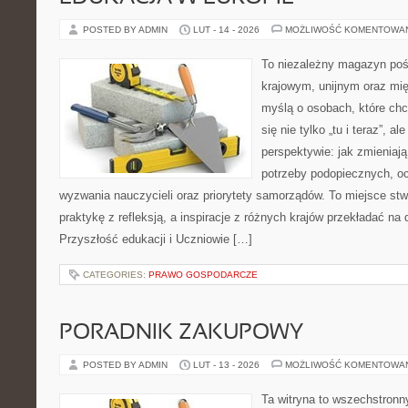
POSTED BY ADMIN
LUT - 14 - 2026
MOŻLIWOŚĆ KOMENTOWA
To niezależny magazyn poś
krajowym, unijnym oraz mi
myślą o osobach, które chc
się nie tylko „tu i teraz”, a
perspektywie: jak zmieniają
potrzeby podopiecznych, o
wyzwania nauczycieli oraz priorytety samorządów. To miejsce stw
praktykę z refleksją, a inspiracje z różnych krajów przekładać na
Przyszłość edukacji i Uczniowie […]
CATEGORIES:
PRAWO GOSPODARCZE
PORADNIK ZAKUPOWY
POSTED BY ADMIN
LUT - 13 - 2026
MOŻLIWOŚĆ KOMENTOWA
Ta witryna to wszechstronn