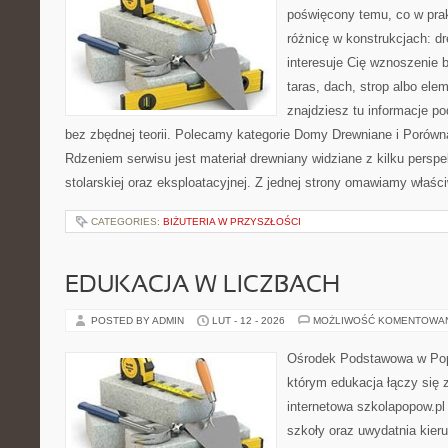
poświęcony temu, co w prak
różnicę w konstrukcjach: d
interesuje Cię wznoszenie 
taras, dach, strop albo el
znajdziesz tu informacje p
bez zbędnej teorii. Polecamy kategorie Domy Drewniane i Porówna
Rdzeniem serwisu jest materiał drewniany widziane z kilku persp
stolarskiej oraz eksploatacyjnej. Z jednej strony omawiamy właśc
CATEGORIES:
BIŻUTERIA W PRZYSZŁOŚCI
EDUKACJA W LICZBACH
POSTED BY ADMIN
LUT - 12 - 2026
MOŻLIWOŚĆ KOMENTOWA
Ośrodek Podstawowa w Pop
którym edukacja łączy się
internetowa szkolapopow.pl
szkoły oraz uwydatnia kieru