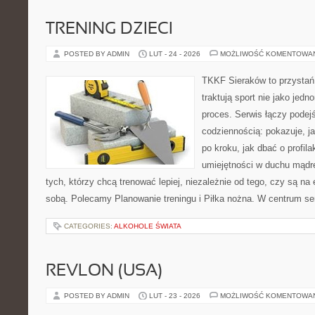
TRENING DZIECI
POSTED BY ADMIN
LUT - 24 - 2026
MOŻLIWOŚĆ KOMENTOWA
TKKF Sieraków to przystań i
traktują sport nie jako jedn
proces. Serwis łączy podej
codziennością: pokazuje, 
po kroku, jak dbać o profila
umiejętności w duchu mądre
tych, którzy chcą trenować lepiej, niezależnie od tego, czy są na 
sobą. Polecamy Planowanie treningu i Piłka nożna. W centrum se
CATEGORIES:
ALKOHOLE ŚWIATA
REVLON (USA)
POSTED BY ADMIN
LUT - 23 - 2026
MOŻLIWOŚĆ KOMENTOWA