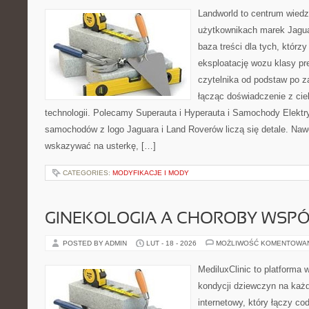
Landworld to centrum wied
użytkownikach marek Jagua
baza treści dla tych, którz
eksploatację wozu klasy pr
czytelnika od podstaw po 
łącząc doświadczenie z cie
technologii. Polecamy Superauta i Hyperauta i Samochody Elekt
samochodów z logo Jaguara i Land Roverów liczą się detale. Nawe
wskazywać na usterkę, […]
CATEGORIES:
MODYFIKACJE I MODY
GINEKOLOGIA A CHOROBY WSPÓŁ
POSTED BY ADMIN
LUT - 18 - 2026
MOŻLIWOŚĆ KOMENTOWA
MediluxClinic to platforma 
kondycji dziewczyn na każd
internetowy, który łączy c