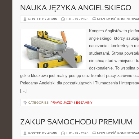
NAUKA JĘZYKA ANGIELSKIEGO
POSTED BY ADMIN
LUT - 19 - 2026
MOŻLIWOŚĆ KOMENTOWA
Kongres Anglistów to platf
angielskiego, którzy szuka
nauczania i konkretnych ro
studentami. Strona powstał
nie chcą stać w miejscu i t
doskonalenie. To wspólna prz
gdzie kluczowa jest realny postęp oraz komfort pracy zarówno ucz
Polecamy Angielski dla początkujących i Tłumaczenia i interpretac
[…]
CATEGORIES:
PRAWO JAZDY I EGZAMINY
ZAKUP SAMOCHODU PREMIUM
POSTED BY ADMIN
LUT - 19 - 2026
MOŻLIWOŚĆ KOMENTOWA