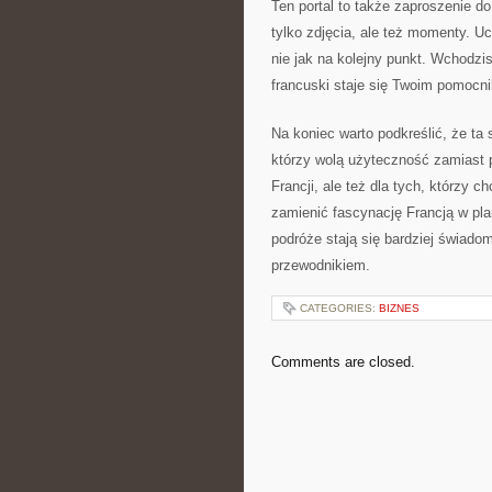
Ten portal to także zaproszenie d
tylko zdjęcia, ale też momenty. Uc
nie jak na kolejny punkt. Wchodzi
francuski staje się Twoim pomocnik
Na koniec warto podkreślić, że ta 
którzy wolą użyteczność zamiast p
Francji, ale też dla tych, którzy
zamienić fascynację Francją w pla
podróże stają się bardziej świadom
przewodnikiem.
CATEGORIES:
BIZNES
Comments are closed.