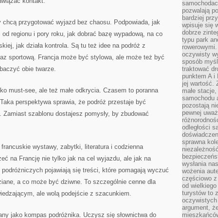
awiązać kontakt.
samochodach
pozwalają po
bardziej prz
rzy chcą przygotować wyjazd bez chaosu. Podpowiada, jak
wpisuje się 
dobrze zint
od regionu i pory roku, jak dobrać bazę wypadową, na co
typu park an
iej, jak działa kontrola. Są tu też idee na podróż z
rowerowymi. 
oczywisty wy
oraz sportową. Francja może być stylowa, ale może też być
sposób myśl
baczyć obie twarze.
traktować dr
punktem A i
jej wartość.
lko must-see, ale też małe odkrycia. Czasem to poranna
małe stacje,
samochodu a
 Taka perspektywa sprawia, że podróż przestaje być
pozostają n
pewnej uważn
m. Zamiast szablonu dostajesz pomysły, by zbudować
różnorodność
odległości są
doświadczeni
sprawna kol
 francuskie wystawy, zabytki, literatura i codzienna
niezależność
bezpieczeńs
eć na Francję nie tylko jak na cel wyjazdu, ale jak na
wysłania nas
 podróżniczych pojawiają się treści, które pomagają wyczuć
wożenia aute
częściowo z
dziane, a co może być dziwne. To szczególnie cenne dla
od wielkiego 
turystów to 
wiedzającym, ale wolą podejście z szacunkiem.
oczywistych
argument, ż
iany jako kompas podróżnika. Uczysz się słownictwa do
mieszkańców