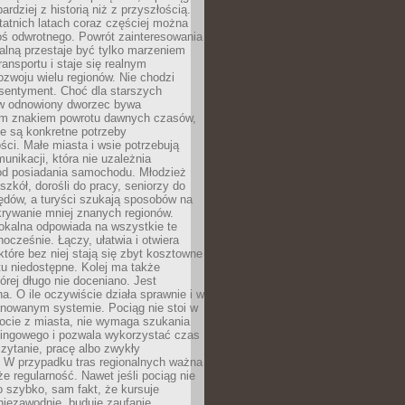
bardziej z historią niż z przyszłością.
atnich latach coraz częściej można
ś odwrotnego. Powrót zainteresowania
nalną przestaje być tylko marzeniem
ransportu i staje się realnym
ozwoju wielu regionów. Nie chodzi
 sentyment. Choć dla starszych
w odnowiony dworzec bywa
m znakiem powrotu dawnych czasów,
e są konkretne potrzeby
ci. Małe miasta i wsie potrzebują
unikacji, która nie uzależnia
od posiadania samochodu. Młodzież
szkół, dorośli do pracy, seniorzy do
zędów, a turyści szukają sposobów na
rywanie mniej znanych regionów.
lokalna odpowiada na wszystkie te
nocześnie. Łączy, ułatwia i otwiera
które bez niej stają się zbyt kosztowne
tu niedostępne. Kolej ma także
órej długo nie doceniano. Jest
a. O ile oczywiście działa sprawnie i w
anowanym systemie. Pociąg nie stoi w
locie z miasta, nie wymaga szukania
kingowego i pozwala wykorzystać czas
zytanie, pracę albo zwykły
 W przypadku tras regionalnych ważna
że regularność. Nawet jeśli pociąg nie
o szybko, sam fakt, że kursuje
 niezawodnie, buduje zaufanie