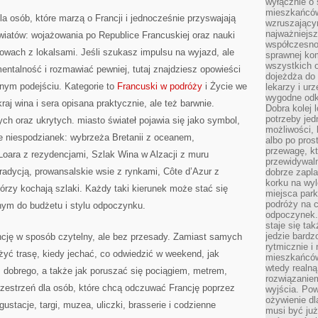
wyłącznie o
mieszkańcó
la osób, które marzą o Francji i jednocześnie przyswajają
wzruszający
najważniejsz
wiatów: wojażowania po Republice Francuskiej oraz nauki
współczesnoś
mowach z lokalsami. Jeśli szukasz impulsu na wyjazd, ale
sprawnej kom
wszystkich 
ntalność i rozmawiać pewniej, tutaj znajdziesz opowieści
dojeżdża do 
nym podejściu. Kategorie to
Francuski w podróży
i Życie we
lekarzy i ur
wygodne odk
kraj wina i sera opisana praktycznie, ale też barwnie.
Dobra kolej 
potrzeby jed
ych oraz ukrytych. miasto świateł pojawia się jako symbol,
możliwości, 
e niespodzianek: wybrzeża Bretanii z oceanem,
albo po pros
przewagę, kt
Loara z rezydencjami, Szlak Wina w Alzacji z muru
przewidywaln
tradycją, prowansalskie wsie z rynkami, Côte d’Azur z
dobrze zapl
korku na wy
tórzy kochają szlaki. Każdy taki kierunek może stać się
miejsca par
podróży na c
ym do budżetu i stylu odpoczynku.
odpoczynek.
staje się tak
jedzie bardz
ncję w sposób czytelny, ale bez przesady. Zamiast samych
rytmicznie i
ożyć trasę, kiedy jechać, co odwiedzić w weekend, jak
mieszkańców
wtedy realną
ś dobrego, a także jak poruszać się pociągiem, metrem,
rozwiązaniem
zestrzeń dla osób, które chcą odczuwać Francję poprzez
wyjścia. Po
ożywienie d
ustacje, targi, muzea, uliczki, brasserie i codzienne
musi być ju