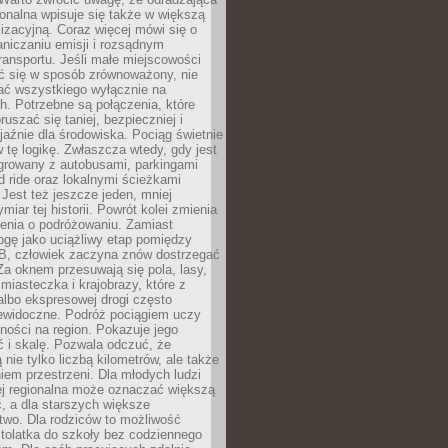
gionalna wpisuje się także w większą
izacyjną. Coraz więcej mówi się o
raniczaniu emisji i rozsądnym
ransportu. Jeśli małe miejscowości
ać się w sposób zrównoważony, nie
ać wszystkiego wyłącznie na
. Potrzebne są połączenia, które
ruszać się taniej, bezpieczniej i
yjaźnie dla środowiska. Pociąg świetnie
w tę logikę. Zwłaszcza wtedy, gdy jest
egrowany z autobusami, parkingami
d ride oraz lokalnymi ścieżkami
Jest też jeszcze jeden, mniej
miar tej historii. Powrót kolei zmienia
enia o podróżowaniu. Zamiast
ogę jako uciążliwy etap pomiędzy
 B, człowiek zaczyna znów dostrzegać
 Za oknem przesuwają się pola, lasy,
 miasteczka i krajobrazy, które z
lbo ekspresowej drogi często
iewidoczne. Podróż pociągiem uczy
ości na region. Pokazuje jego
 i skalę. Pozwala odczuć, że
 nie tylko liczbą kilometrów, ale także
em przestrzeni. Dla młodych ludzi
ej regionalna może oznaczać większą
, a dla starszych większe
two. Dla rodziców to możliwość
tolatka do szkoły bez codziennego