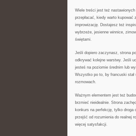
Wiele treści jest też nastawionych
przepłacać, kiedy warto kupować z
improwizację. Dostajesz też inspi
wybrzeże, jesienne winnice, zimow
świętami.
Jeśli dopiero zaczynasz, strona 
odkrywać kolejne warstwy. Jeśli u
jesteś na poziomie średnim lub w
Wszystko po to, by francuski sta
rozmowach.
Ważnym elementem jest też budowa
brzmieć nieidealnie. Strona zachę
konkurs na perfekcję, tylko droga
przejść od rozumienia do realnej 
więcej satysfakcji.