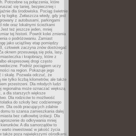
. Potrzebne są połączenia, które
ruszać się taniej, bezpieczniej i
yjaźnie dla środowiska. Pociąg świetnie
w tę logikę. Zwłaszcza wtedy, gdy jest
egrowany z autobusami, parkingami
d ride oraz lokalnymi ścieżkami
Jest też jeszcze jeden, mniej
miar tej historii. Powrót kolei zmienia
enia o podróżowaniu. Zamiast
ogę jako uciążliwy etap pomiędzy
 B, człowiek zaczyna znów dostrzegać
 Za oknem przesuwają się pola, lasy,
 miasteczka i krajobrazy, które z
lbo ekspresowej drogi często
iewidoczne. Podróż pociągiem uczy
ości na region. Pokazuje jego
 i skalę. Pozwala odczuć, że
 nie tylko liczbą kilometrów, ale także
em przestrzeni. Dla młodych ludzi
ej regionalna może oznaczać większą
, a dla starszych większe
two. Dla rodziców to możliwość
tolatka do szkoły bez codziennego
m. Dla osób pracujących zdalnie
 domu to szansa zamieszkania dalej
miasta bez całkowitej izolacji. Dla
zaproszenie do odkrywania mniej
 kierunków. A dla samorządów to
e warto inwestować w jakość życia
 także poza największymi ośrodkami.