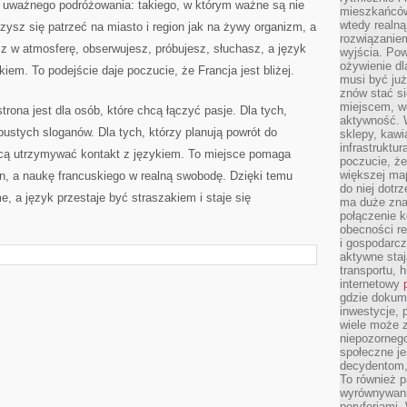
o uważnego podróżowania: takiego, w którym ważne są nie
mieszkańców
wtedy realną
zysz się patrzeć na miasto i region jak na żywy organizm, a
rozwiązaniem
sz w atmosferę, obserwujesz, próbujesz, słuchasz, a język
wyjścia. Po
ożywienie d
iem. To podejście daje poczucie, że Francja jest bliżej.
musi być ju
znów stać si
miejscem, wo
strona jest dla osób, które chcą łączyć pasje. Dla tych,
aktywność. W
ustych sloganów. Dla tych, którzy planują powrót do
sklepy, kawi
infrastruktu
 chcą utrzymywać kontakt z językiem. To miejsce pomaga
poczucie, że
większej map
n, a naukę francuskiego w realną swobodę. Dzięki temu
do niej dotrz
e, a język przestaje być straszakiem i staje się
ma duże zna
połączenie 
obecności r
i gospodarcz
aktywne staj
transportu, h
internetowy
gdzie dokume
inwestycje, 
wiele może z
niepozorneg
społeczne je
decydentom, 
To również 
wyrównywani
peryferiami.