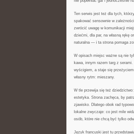
nie popełniać gaf i jednocześnie n
Ten serwis jest też dla tych, któ
spakować sensownie w zależności 
zwrócić uwagę w komunikacji miejsk
dziećmi, dla par, na własną rękę 
naturalna — i ta strona pomaga zo
W opisach miejsc ważne są nie ty
kawa, innym razem targ z serami.
wyścigiem, a staje się przeżycie
własny rytm: mieszany.
W tle przewija się też dziedzictwo:
estetyka. Strona zachęca, by patrz
zjawisko. Dlatego obok rad typowo
lokalne zwyczaje: co jest mile wi
osób, które nie chcą być tylko od
Język francuski jest tu przedstaw