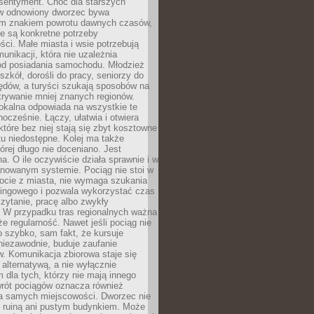
 sentyment. Choć dla starszych
w odnowiony dworzec bywa
m znakiem powrotu dawnych czasów,
e są konkretne potrzeby
ci. Małe miasta i wsie potrzebują
unikacji, która nie uzależnia
od posiadania samochodu. Młodzież
szkół, dorośli do pracy, seniorzy do
zędów, a turyści szukają sposobów na
rywanie mniej znanych regionów.
lokalna odpowiada na wszystkie te
nocześnie. Łączy, ułatwia i otwiera
które bez niej stają się zbyt kosztowne
tu niedostępne. Kolej ma także
órej długo nie doceniano. Jest
a. O ile oczywiście działa sprawnie i w
anowanym systemie. Pociąg nie stoi w
locie z miasta, nie wymaga szukania
kingowego i pozwala wykorzystać czas
zytanie, pracę albo zwykły
 W przypadku tras regionalnych ważna
że regularność. Nawet jeśli pociąg nie
o szybko, sam fakt, że kursuje
 niezawodnie, buduje zaufanie
. Komunikacja zbiorowa staje się
 alternatywą, a nie wyłącznie
 dla tych, którzy nie mają innego
wrót pociągów oznacza również
la samych miejscowości. Dworzec nie
ż ruiną ani pustym budynkiem. Może