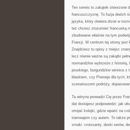
Ten serwis to zakątek stworzone d
francuszczyznę. To fuzja dwóch ś
języka, który otwiera drzwi w roz
też chcesz zrozumieć francuską me
zbudowane właśnie na tym podwój
Francji. W centrum tej strony jest 
Znajdziesz tu opisy z miejsc znan
lecz równie ważne są zakątki pełn
normandzkie wybrzeże z historią, 
pruskiego, burgundzkie winnice z 
blaskiem, czy Pireneje dla tych, k
scenariuszem podróży, dopasowan
Ta witryna prowadzi Cię przez Fra
dat dostajesz podpowiedzi: jak uł
omijać kolejki, gdzie wpaść na co
tramwajem czy autem. To także pr
smaki: croissanty, deski serów, deg