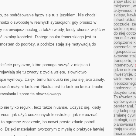
znów stać si
miejscem, wo
aktywność. W
o, że podróżowanie łączy się tu z językiem. Nie chodzi
sklepy, kawi
infrastruktu
 Chodzi o swobodę w realnych sytuacjach: gdy prosisz w
poczucie, że
większej map
gdy rezerwujesz nocleg, a także wtedy, kiedy chcesz wejść w
do niej dotrz
lokalny kontekst. Dlatego nauka francuskiego jest tu
ma duże zna
połączenie 
ę mostem do podróży, a podróże stają się motywacją do
obecności r
i gospodarcz
aktywne staj
transportu, h
ejście przyjazne, które pomaga ruszyć z miejsca i
internetowy
gdzie dokume
ojawiają się tu zwroty z życia wzięte, słownictwo
inwestycje, 
wiele może z
ące wymowy. Dzięki temu francuski nie jawi się jako zawiły,
niepozorneg
nować małymi krokami. Nauka jest tu krok po kroku: trochę
społeczne je
decydentom, 
trwalania i sporo tła obyczajowego.
To również 
wyrównywani
peryferiami.
o nie tylko regułki, lecz także niuanse. Uczysz się, kiedy
się kolej re
ć vous; jak użyć codziennych konstrukcji; jak rozpoznać
zmianę cywil
ekologii, og
to ogromne znaczenie, bo nawet proste zdanie potrafi
planowaniu t
mają rozwij
o. Dzięki materiałom tworzonym z myślą o praktyce łatwiej
można opier