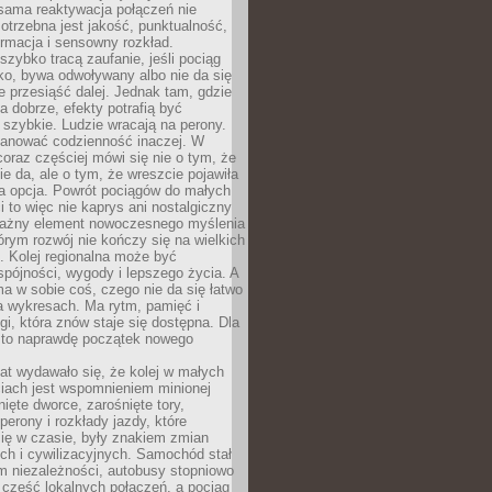
sama reaktywacja połączeń nie
otrzebna jest jakość, punktualność,
ormacja i sensowny rozkład.
zybko tracą zaufanie, jeśli pociąg
ko, bywa odwoływany albo nie da się
 przesiąść dalej. Jednak tam, gdzie
a dobrze, efekty potrafią być
szybkie. Ludzie wracają na perony.
lanować codzienność inaczej. W
raz częściej mówi się nie o tym, że
ie da, ale o tym, że wreszcie pojawiła
a opcja. Powrót pociągów do małych
 to więc nie kaprys ani nostalgiczny
ważny element nowoczesnego myślenia
tórym rozwój nie kończy się na wielkich
. Kolej regionalna może być
pójności, wygody i lepszego życia. A
ma w sobie coś, czego nie da się łatwo
a wykresach. Ma rytm, pamięć i
ogi, która znów staje się dostępna. Dla
c to naprawdę początek nowego
lat wydawało się, że kolej w małych
iach jest wspomnieniem minionej
ięte dworce, zarośnięte tory,
perony i rozkłady jazdy, które
ię w czasie, były znakiem zmian
ch i cywilizacyjnych. Samochód stał
m niezależności, autobusy stopniowo
część lokalnych połączeń, a pociąg