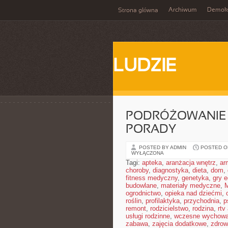
Archiwum
Demokr
Strona główna
LUDZIE
PODRÓŻOWANIE P
PORADY
POSTED BY ADMIN
POSTED ON 
WYŁĄCZONA
Tagi:
apteka
,
aranżacja wnętrz
,
ar
choroby
,
diagnostyka
,
dieta
,
dom
,
fitness medyczny
,
genetyka
,
gry 
budowlane
,
materiały medyczne
,
M
ogrodnictwo
,
opieka nad dziećmi
,
roślin
,
profilaktyka
,
przychodnia
,
p
remont
,
rodzicielstwo
,
rodzina
,
rtv
usługi rodzinne
,
wczesne wychowa
zabawa
,
zajęcia dodatkowe
,
zdrow