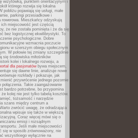
ę wizytówką, punktem orientacyjnym i
kół którego rozwija się lokalna
 pobliżu pojawiają się usługi, małe
arnie, parkingi przesiadkowe i
ra rowerowa. Mieszkańcy odzyskują
 ich miejscowość jest częścią
y, że nie została pominięta i że da się
eć bez logistycznej ekwilibrystyki. To
czenie psychologiczne. Dobre
komunikacyjne wzmacnia poczucie
egionu w szerszym obiegu społecznym
ym. W połowie tej zmiany szczególnie
ą się środowiska miłośników
istorii kolei i lokalnego rozwoju, a
portal dla pasjonatów
bywa miejscem,
ntuje się dawne linie, analizuje nowe
porównuje rozkłady i pokazuje, jak
mienić przywrócenie jednego pozornie
o połączenia. Takie zaangażowanie
st bardzo potrzebne, bo przypomina
że kolej nie jest tylko tabelą kosztów.
pamięć, tożsamość i narzędzie
a szans między centrum a
 Warto zwrócić uwagę, że odradzająca
gionalna wpisuje się także w większą
izacyjną. Coraz więcej mówi się o
raniczaniu emisji i rozsądnym
ransportu. Jeśli małe miejscowości
ać się w sposób zrównoważony, nie
ać wszystkiego wyłącznie na