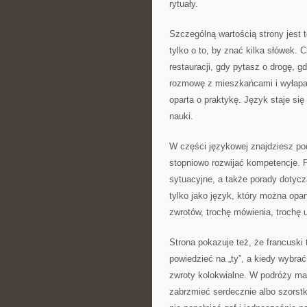
rytuały.
Szczególną wartością strony jest t
tylko o to, by znać kilka słówek.
restauracji, gdy pytasz o drogę, 
rozmowę z mieszkańcami i wyłapać 
oparta o praktykę. Język staje si
nauki.
W części językowej znajdziesz pod
stopniowo rozwijać kompetencje. P
sytuacyjne, a także porady dotycz
tylko jako język, który można opa
zwrotów, trochę mówienia, trochę u
Strona pokazuje też, że francuski t
powiedzieć na „ty”, a kiedy wybra
zwroty kolokwialne. W podróży ma 
zabrzmieć serdecznie albo szorstk