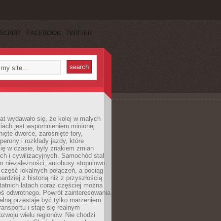
SCRIBE
FACEBOOK
TWITTER
lat wydawało się, że kolej w małych
iach jest wspomnieniem minionej
ięte dworce, zarośnięte tory,
perony i rozkłady jazdy, które
ię w czasie, były znakiem zmian
ch i cywilizacyjnych. Samochód stał
m niezależności, autobusy stopniowo
część lokalnych połączeń, a pociąg
bardziej z historią niż z przyszłością.
atnich latach coraz częściej można
ś odwrotnego. Powrót zainteresowania
nalną przestaje być tylko marzeniem
ransportu i staje się realnym
ozwoju wielu regionów. Nie chodzi