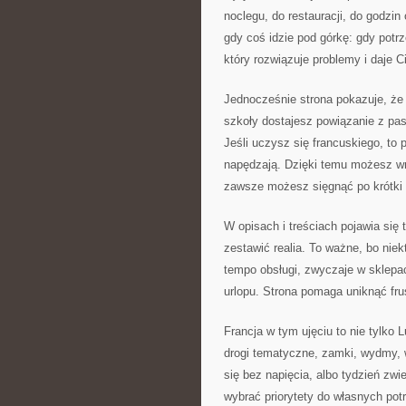
noclegu, do restauracji, do godzin
gdy coś idzie pod górkę: gdy potr
który rozwiązuje problemy i daje C
Jednocześnie strona pokazuje, że
szkoły dostajesz powiązanie z pasj
Jeśli uczysz się francuskiego, to 
napędzają. Dzięki temu możesz w
zawsze możesz sięgnąć po krótki 
W opisach i treściach pojawia się
zestawić realia. To ważne, bo niek
tempo obsługi, zwyczaje w sklepa
urlopu. Strona pomaga uniknąć frus
Francja w tym ujęciu to nie tylko
drogi tematyczne, zamki, wydmy, 
się bez napięcia, albo tydzień zwi
wybrać priorytety do własnych pot