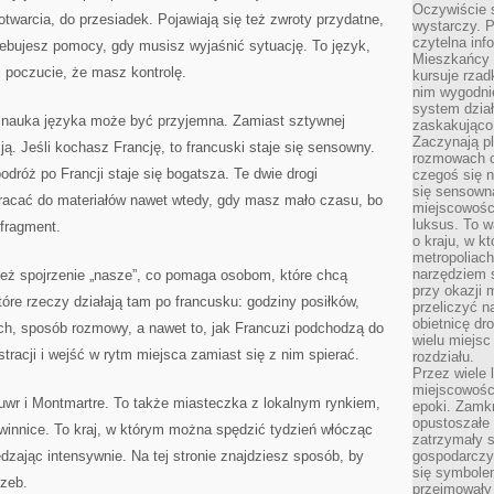
Oczywiście 
 otwarcia, do przesiadek. Pojawiają się też zwroty przydatne,
wystarczy. P
czytelna inf
zebujesz pomocy, gdy musisz wyjaśnić sytuację. To język,
Mieszkańcy s
i poczucie, że masz kontrolę.
kursuje rzad
nim wygodnie
system dział
 nauka języka może być przyjemna. Zamiast sztywnej
zaskakująco 
Zaczynają p
ą. Jeśli kochasz Francję, to francuski staje się sensowny.
rozmowach co
podróż po Francji staje się bogatsza. Te dwie drogi
czegoś się n
się sensown
racać do materiałów nawet wtedy, gdy masz mało czasu, bo
miejscowości
luksus. To 
fragment.
o kraju, w k
metropoliach
narzędziem s
 też spojrzenie „nasze”, co pomaga osobom, które chcą
przy okazji 
tóre rzeczy działają tam po francusku: godziny posiłków,
przeliczyć n
obietnicę dr
ch, sposób rozmowy, a nawet to, jak Francuzi podchodzą do
wielu miejs
tracji i wejść w rytm miejsca zamiast się z nim spierać.
rozdziału.
Przez wiele 
miejscowośc
 Luwr i Montmartre. To także miasteczka z lokalnym rynkiem,
epoki. Zamkn
opustoszałe 
winnice. To kraj, w którym można spędzić tydzień włócząc
zatrzymały s
edzając intensywnie. Na tej stronie znajdziesz sposób, by
gospodarczy
się symbole
rzeb.
przejmowały 