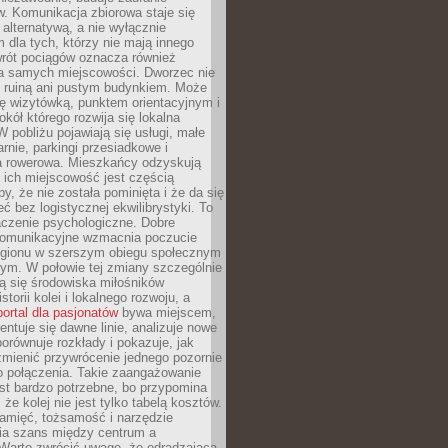
. Komunikacja zbiorowa staje się
 alternatywą, a nie wyłącznie
 dla tych, którzy nie mają innego
wrót pociągów oznacza również
la samych miejscowości. Dworzec nie
ż ruiną ani pustym budynkiem. Może
ę wizytówką, punktem orientacyjnym i
kół którego rozwija się lokalna
 pobliżu pojawiają się usługi, małe
arnie, parkingi przesiadkowe i
ra rowerowa. Mieszkańcy odzyskują
 ich miejscowość jest częścią
y, że nie została pominięta i że da się
eć bez logistycznej ekwilibrystyki. To
czenie psychologiczne. Dobre
komunikacyjne wzmacnia poczucie
egionu w szerszym obiegu społecznym
ym. W połowie tej zmiany szczególnie
ą się środowiska miłośników
istorii kolei i lokalnego rozwoju, a
portal dla pasjonatów
bywa miejscem,
ntuje się dawne linie, analizuje nowe
porównuje rozkłady i pokazuje, jak
mienić przywrócenie jednego pozornie
o połączenia. Takie zaangażowanie
st bardzo potrzebne, bo przypomina
że kolej nie jest tylko tabelą kosztów.
pamięć, tożsamość i narzędzie
a szans między centrum a
 Warto zwrócić uwagę, że odradzająca