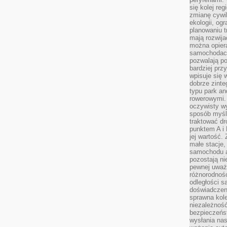
się kolej re
zmianę cywil
ekologii, og
planowaniu t
mają rozwij
można opier
samochodach
pozwalają po
bardziej prz
wpisuje się 
dobrze zint
typu park an
rowerowymi. 
oczywisty wy
sposób myśl
traktować dr
punktem A i
jej wartość.
małe stacje,
samochodu a
pozostają n
pewnej uważn
różnorodność
odległości są
doświadczeni
sprawna kol
niezależność
bezpieczeńs
wysłania nas