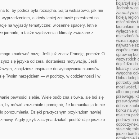
kojarzył się 
Jednak w ost
 na to, by podróż była rozsądna. Są tu wskazówki, jak nie
zauważyć co
koleją regio
 wyprzedzeniem, a kiedy lepiej zostawić przestrzeń na
miłośników t
racje na wyjazdy tematyczne: wiosenne spacery, letnie
kierunkiem r
wyłącznie o
e jarmarki, a także wydarzenia i klimaty związane z
mieszkańcó
wzruszający
najważniejsz
współczesnoś
pomaga zbudować bazę. Jeśli już znasz Francję, pomoże Ci
sprawnej kom
wszystkich 
czysz się języka od zera, dostaniesz motywację. Jeśli
dojeżdża do 
lekarzy i ur
yższym, znajdziesz inspiracje do wyłapywania niuansów.
wygodne odk
ł się Twoim narzędziem — w podróży, w codzienności i w
Dobra kolej 
potrzeby jed
możliwości, 
albo po pros
przewagę, kt
nie pewności siebie. Wiele osób zna słówka, ale boi się
przewidywaln
ca, by mówić zrozumiale i pamiętać, że komunikacja to nie
dobrze zapl
korku na wy
 do porozumienia. Dzięki praktycznym przykładom łatwiej
miejsca par
rozmowy. A gdy język zaczyna działać, podróż daje jeszcze
podróży na c
odpoczynek.
staje się tak
jedzie bardz
rytmicznie i