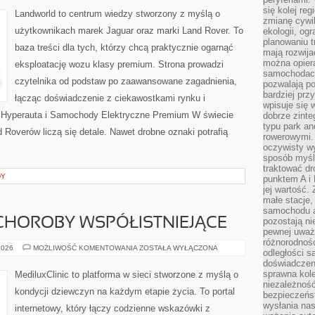
PREMIUM
się kolej re
Landworld to centrum wiedzy stworzony z myślą o
zmianę cywil
użytkownikach marek Jaguar oraz marki Land Rover. To
ekologii, og
planowaniu t
baza treści dla tych, którzy chcą praktycznie ogarnąć
mają rozwij
można opier
eksploatację wozu klasy premium. Strona prowadzi
samochodach
czytelnika od podstaw po zaawansowane zagadnienia,
pozwalają po
bardziej prz
łącząc doświadczenie z ciekawostkami rynku i
wpisuje się 
i Hyperauta i Samochody Elektryczne Premium W świecie
dobrze zint
typu park an
Roverów liczą się detale. Nawet drobne oznaki potrafią
rowerowymi. 
oczywisty wy
sposób myśl
traktować dr
DY
punktem A i
jej wartość.
małe stacje,
samochodu a
CHOROBY WSPÓŁISTNIEJĄCE
pozostają n
pewnej uważn
różnorodność
GINEKOLOGIA
2026
MOŻLIWOŚĆ KOMENTOWANIA
ZOSTAŁA WYŁĄCZONA
odległości są
A
doświadczeni
CHOROBY
WSPÓŁISTNIEJĄCE
sprawna kol
MediluxClinic to platforma w sieci stworzone z myślą o
niezależność
kondycji dziewczyn na każdym etapie życia. To portal
bezpieczeńs
wysłania nas
internetowy, który łączy codzienne wskazówki z