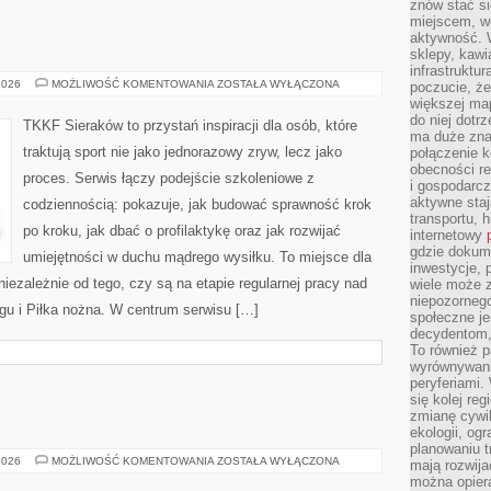
znów stać si
miejscem, wo
aktywność. W
sklepy, kawi
infrastruktu
TRENING
2026
MOŻLIWOŚĆ KOMENTOWANIA
ZOSTAŁA WYŁĄCZONA
poczucie, że
DZIECI
większej map
do niej dotrz
TKKF Sieraków to przystań inspiracji dla osób, które
ma duże zna
traktują sport nie jako jednorazowy zryw, lecz jako
połączenie 
obecności r
proces. Serwis łączy podejście szkoleniowe z
i gospodarcz
aktywne staj
codziennością: pokazuje, jak budować sprawność krok
transportu, h
po kroku, jak dbać o profilaktykę oraz jak rozwijać
internetowy
gdzie dokume
umiejętności w duchu mądrego wysiłku. To miejsce dla
inwestycje, 
 niezależnie od tego, czy są na etapie regularnej pracy nad
wiele może z
niepozorneg
gu i Piłka nożna. W centrum serwisu […]
społeczne je
decydentom, 
To również 
wyrównywani
peryferiami.
się kolej re
zmianę cywil
ekologii, og
planowaniu t
REVLON
2026
MOŻLIWOŚĆ KOMENTOWANIA
ZOSTAŁA WYŁĄCZONA
mają rozwij
(USA)
można opier