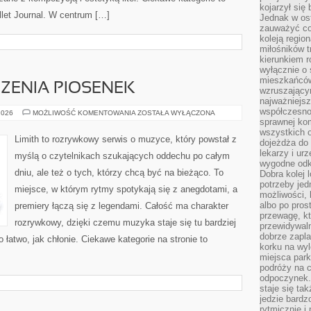
kojarzył się 
Bullet Journal. W centrum […]
Jednak w ost
zauważyć co
koleją regio
miłośników t
kierunkiem r
wyłącznie o
mieszkańcó
CZENIA PIOSENEK
wzruszający
najważniejsz
współczesnoś
TEKSTY
2026
MOŻLIWOŚĆ KOMENTOWANIA
ZOSTAŁA WYŁĄCZONA
I
sprawnej kom
TŁUMACZENIA
wszystkich 
PIOSENEK
Limith to rozrywkowy serwis o muzyce, który powstał z
dojeżdża do 
lekarzy i ur
myślą o czytelnikach szukających oddechu po całym
wygodne odk
dniu, ale też o tych, którzy chcą być na bieżąco. To
Dobra kolej 
potrzeby jed
miejsce, w którym rytmy spotykają się z anegdotami, a
możliwości, 
albo po pros
premiery łączą się z legendami. Całość ma charakter
przewagę, kt
rozrywkowy, dzięki czemu muzyka staje się tu bardziej
przewidywaln
dobrze zapl
o łatwo, jak chłonie. Ciekawe kategorie na stronie to
korku na wy
miejsca par
podróży na c
odpoczynek.
staje się tak
jedzie bardz
rytmicznie i