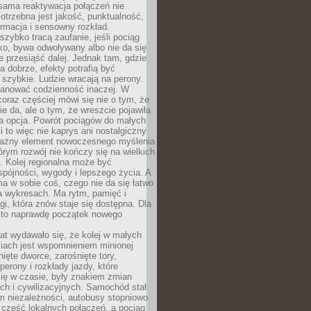
sama reaktywacja połączeń nie
otrzebna jest jakość, punktualność,
ormacja i sensowny rozkład.
zybko tracą zaufanie, jeśli pociąg
ko, bywa odwoływany albo nie da się
 przesiąść dalej. Jednak tam, gdzie
a dobrze, efekty potrafią być
szybkie. Ludzie wracają na perony.
lanować codzienność inaczej. W
raz częściej mówi się nie o tym, że
ie da, ale o tym, że wreszcie pojawiła
a opcja. Powrót pociągów do małych
 to więc nie kaprys ani nostalgiczny
ważny element nowoczesnego myślenia
tórym rozwój nie kończy się na wielkich
. Kolej regionalna może być
pójności, wygody i lepszego życia. A
ma w sobie coś, czego nie da się łatwo
a wykresach. Ma rytm, pamięć i
ogi, która znów staje się dostępna. Dla
c to naprawdę początek nowego
lat wydawało się, że kolej w małych
iach jest wspomnieniem minionej
ięte dworce, zarośnięte tory,
perony i rozkłady jazdy, które
ię w czasie, były znakiem zmian
ch i cywilizacyjnych. Samochód stał
m niezależności, autobusy stopniowo
część lokalnych połączeń, a pociąg