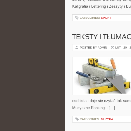
Kaligrafia i Lettering i Zeszyty i 
CATEGORIES:
SPORT
TEKSTY I TŁUMA
POSTED BY ADMIN
LUT - 20 - 
osobista i daje się czytać tak sam
Muzyczne Rankingi i […]
CATEGORIES:
MUZYKA