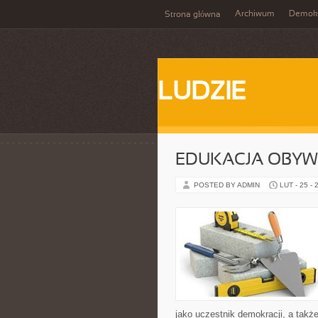
Archiwum
Demokr
Strona główna
LUDZIE
EDUKACJA OBYW
POSTED BY ADMIN
LUT - 25 - 
jako uczestnik demokracji, a tak