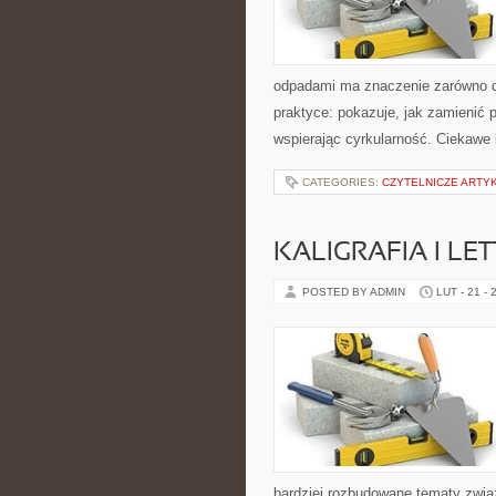
odpadami ma znaczenie zarówno dla
praktyce: pokazuje, jak zamienić
wspierając cyrkularność. Ciekawe 
CATEGORIES:
CZYTELNICZE ARTY
KALIGRAFIA I LE
POSTED BY ADMIN
LUT - 21 - 
bardziej rozbudowane tematy związ