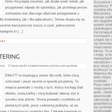
które chcą lepiej rozumieć, jak działa rynek metali, jak
Oczywiście 
wystarczy. P
przygotować odpady do sprzedaży, jak przebiega proces
czytelna inf
sortowania oraz dlaczego właściwe postępowanie z
Mieszkańcy s
kursuje rzad
 środowiska, jak i dla opłacalności. Strona skupia się na
nim wygodnie
system dział
 pozornie bezużyteczne rzeczy w zysk, jednocześnie
zaskakująco 
kategorie to […]
Zaczynają p
rozmowach co
czegoś się n
KUŁY
się sensown
miejscowości
luksus. To 
o kraju, w k
TTERING
metropoliach
narzędziem s
przy okazji 
KALIGRAFIA
2026
MOŻLIWOŚĆ KOMENTOWANIA
ZOSTAŁA WYŁĄCZONA
I
przeliczyć n
LETTERING
obietnicę dr
Elfiki777 to inspirujący serwis dla osób, które chcą
wielu miejs
rozdziału.
szkicować i pisać ręcznie w sposób przyjemny. To
Przez wiele 
miejsce powstało z myślą o tych, którzy kochają ślad
miejscowośc
epoki. Zamkn
ołówka, cenią kartkę i chcą budować własny styl w
opustoszałe 
rysunku oraz piśmie. Strona prowadzi czytelnika od
zatrzymały s
gospodarczy
pierwszych prób, przez codzienną praktykę, aż po
się symbole
przejmowały 
ane z kompozycją i estetyką liter. Ciekawe kategorie to