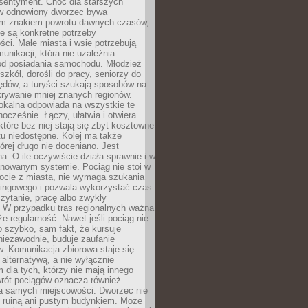
 sentyment. Choć dla starszych
w odnowiony dworzec bywa
m znakiem powrotu dawnych czasów,
e są konkretne potrzeby
ci. Małe miasta i wsie potrzebują
unikacji, która nie uzależnia
od posiadania samochodu. Młodzież
szkół, dorośli do pracy, seniorzy do
zędów, a turyści szukają sposobów na
rywanie mniej znanych regionów.
lokalna odpowiada na wszystkie te
nocześnie. Łączy, ułatwia i otwiera
które bez niej stają się zbyt kosztowne
tu niedostępne. Kolej ma także
órej długo nie doceniano. Jest
a. O ile oczywiście działa sprawnie i w
anowanym systemie. Pociąg nie stoi w
locie z miasta, nie wymaga szukania
kingowego i pozwala wykorzystać czas
zytanie, pracę albo zwykły
 W przypadku tras regionalnych ważna
że regularność. Nawet jeśli pociąg nie
o szybko, sam fakt, że kursuje
 niezawodnie, buduje zaufanie
. Komunikacja zbiorowa staje się
 alternatywą, a nie wyłącznie
 dla tych, którzy nie mają innego
wrót pociągów oznacza również
la samych miejscowości. Dworzec nie
ż ruiną ani pustym budynkiem. Może