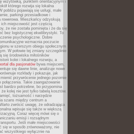
ę wizytówką, punktem orientacyjnym i
kół którego rozwija się lokalna
 pobliżu pojawiają się usługi, małe
arnie, parkingi przesiadkowe i
ra rowerowa. Mieszkańcy odzyskują
 ich miejscowość jest częścią
y, że nie została pominięta i że da się
eć bez logistycznej ekwilibrystyki. To
czenie psychologiczne. Dobre
komunikacyjne wzmacnia poczucie
egionu w szerszym obiegu społecznym
ym. W połowie tej zmiany szczególnie
ą się środowiska miłośników
istorii kolei i lokalnego rozwoju, a
portal dla pasjonatów
bywa miejscem,
ntuje się dawne linie, analizuje nowe
porównuje rozkłady i pokazuje, jak
mienić przywrócenie jednego pozornie
o połączenia. Takie zaangażowanie
st bardzo potrzebne, bo przypomina
że kolej nie jest tylko tabelą kosztów.
pamięć, tożsamość i narzędzie
a szans między centrum a
 Warto zwrócić uwagę, że odradzająca
gionalna wpisuje się także w większą
izacyjną. Coraz więcej mówi się o
raniczaniu emisji i rozsądnym
ransportu. Jeśli małe miejscowości
ać się w sposób zrównoważony, nie
ać wszystkiego wyłącznie na