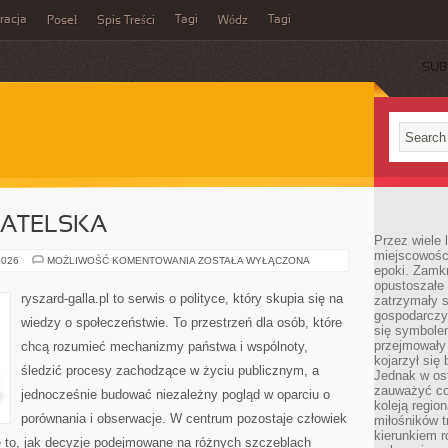
acja
Tagi
Tagi
Poseł
Spis Treści
Wódz
SUB
ATELSKA
Przez wiele 
miejscowośc
EDUKACJA
2026
MOŻLIWOŚĆ KOMENTOWANIA
ZOSTAŁA WYŁĄCZONA
epoki. Zamkn
OBYWATELSKA
opustoszałe 
ryszard-galla.pl to serwis o polityce, który skupia się na
zatrzymały s
gospodarczy
wiedzy o społeczeństwie. To przestrzeń dla osób, które
się symbole
przejmowały 
chcą rozumieć mechanizmy państwa i wspólnoty,
kojarzył się 
śledzić procesy zachodzące w życiu publicznym, a
Jednak w ost
zauważyć co
jednocześnie budować niezależny pogląd w oparciu o
koleją regio
porównania i obserwacje. W centrum pozostaje człowiek
miłośników t
kierunkiem r
że to, jak decyzje podejmowane na różnych szczeblach