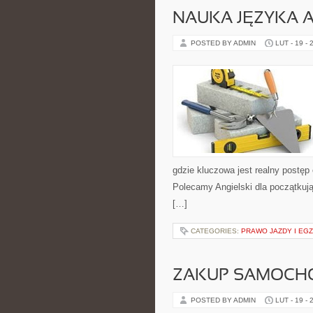
NAUKA JĘZYKA A
POSTED BY ADMIN
LUT - 19 - 
gdzie kluczowa jest realny postęp
Polecamy Angielski dla początkując
[…]
CATEGORIES:
PRAWO JAZDY I EG
ZAKUP SAMOCH
POSTED BY ADMIN
LUT - 19 - 