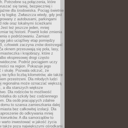
. Potrzebne są połączenia, które
ruszać się taniej, bezpieczniej i
yjaźnie dla środowiska. Pociąg świetnie
w tę logikę. Zwłaszcza wtedy, gdy jest
egrowany z autobusami, parkingami
d ride oraz lokalnymi ścieżkami
Jest też jeszcze jeden, mniej
miar tej historii. Powrót kolei zmienia
enia o podróżowaniu. Zamiast
ogę jako uciążliwy etap pomiędzy
 B, człowiek zaczyna znów dostrzegać
 Za oknem przesuwają się pola, lasy,
 miasteczka i krajobrazy, które z
lbo ekspresowej drogi często
iewidoczne. Podróż pociągiem uczy
ości na region. Pokazuje jego
 i skalę. Pozwala odczuć, że
 nie tylko liczbą kilometrów, ale także
em przestrzeni. Dla młodych ludzi
ej regionalna może oznaczać większą
, a dla starszych większe
two. Dla rodziców to możliwość
tolatka do szkoły bez codziennego
m. Dla osób pracujących zdalnie
 domu to szansa zamieszkania dalej
miasta bez całkowitej izolacji. Dla
zaproszenie do odkrywania mniej
 kierunków. A dla samorządów to
e warto inwestować w jakość życia
 także poza największymi ośrodkami.