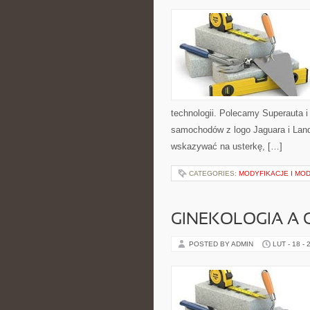
technologii. Polecamy Superauta 
samochodów z logo Jaguara i Land 
wskazywać na usterkę, […]
CATEGORIES:
MODYFIKACJE I MO
GINEKOLOGIA A 
POSTED BY ADMIN
LUT - 18 - 