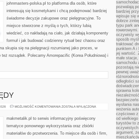
samochodach
johnmasters-polska.pl to platforma dla osób, które
pozwalają po
interesują się kosmetykami i chcą podejmować bardziej
bardziej prz
wpisuje się 
świadome decyzje zakupowe oraz pielęgnacyjne. To
dobrze zint
typu park an
miejsce stworzone z myślą o tych, którzy lubią
rowerowymi. 
wiedzieć, co nakładają na ciało, jak działają komponenty
oczywisty wy
sposób myśl
formuł i jak budować codzienny rytuał bez chaosu oraz
traktować dr
 skupia się na pielęgnacji rozumianej jako proces, w
punktem A i
jej wartość.
e też rozsądek. Polecamy Amorepacific (Korea Południowa) i
małe stacje,
samochodu a
pozostają n
pewnej uważn
różnorodność
odległości są
doświadczeni
sprawna kol
ŁĘDY
niezależność
bezpieczeńs
wysłania nas
NAJCZĘSTSZE
2026
MOŻLIWOŚĆ KOMENTOWANIA
ZOSTAŁA WYŁĄCZONA
wożenia aute
BŁĘDY
częściowo z
makmetalik.pl to serwis informacyjny poświęcony
od wielkiego 
turystów to 
tematyce ponownego wykorzystania oraz zbiórki
oczywistych
argument, ż
materiałów do przetworzenia. To miejsce dla osób i firm,
mieszkańców