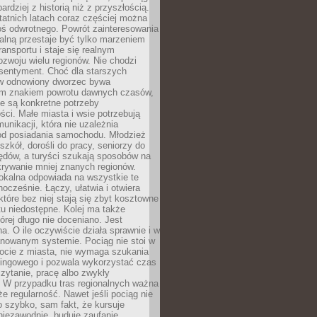
bardziej z historią niż z przyszłością.
atnich latach coraz częściej można
ś odwrotnego. Powrót zainteresowania
nalną przestaje być tylko marzeniem
ransportu i staje się realnym
ozwoju wielu regionów. Nie chodzi
 sentyment. Choć dla starszych
w odnowiony dworzec bywa
m znakiem powrotu dawnych czasów,
e są konkretne potrzeby
ci. Małe miasta i wsie potrzebują
unikacji, która nie uzależnia
od posiadania samochodu. Młodzież
szkół, dorośli do pracy, seniorzy do
zędów, a turyści szukają sposobów na
rywanie mniej znanych regionów.
lokalna odpowiada na wszystkie te
nocześnie. Łączy, ułatwia i otwiera
które bez niej stają się zbyt kosztowne
tu niedostępne. Kolej ma także
órej długo nie doceniano. Jest
a. O ile oczywiście działa sprawnie i w
anowanym systemie. Pociąg nie stoi w
locie z miasta, nie wymaga szukania
kingowego i pozwala wykorzystać czas
zytanie, pracę albo zwykły
 W przypadku tras regionalnych ważna
że regularność. Nawet jeśli pociąg nie
o szybko, sam fakt, że kursuje
 niezawodnie, buduje zaufanie