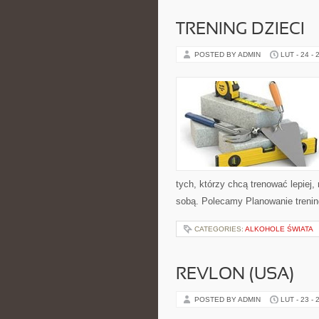
TRENING DZIECI
POSTED BY ADMIN
LUT - 24 - 
tych, którzy chcą trenować lepiej,
sobą. Polecamy Planowanie trenin
CATEGORIES:
ALKOHOLE ŚWIATA
REVLON (USA)
POSTED BY ADMIN
LUT - 23 - 