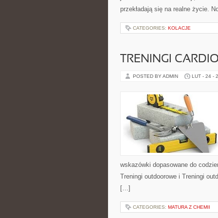
przekładają się na realne życie. No
CATEGORIES:
KOLACJE
TRENINGI CARDI
POSTED BY ADMIN
LUT - 24 - 
wskazówki dopasowane do codzienno
Treningi outdoorowe i Treningi ou
[…]
CATEGORIES:
MATURA Z CHEMII