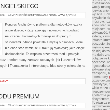
mieszkańców
NGIELSKIEGO
wtedy realną
rozwiązaniem
wyjścia. Po
NAUKA
2026
MOŻLIWOŚĆ KOMENTOWANIA
ZOSTAŁA WYŁĄCZONA
ożywienie d
JĘZYKA
ANGIELSKIEGO
musi być ju
Kongres Anglistów to platforma dla metodyków języka
znów stać si
miejscem, wo
angielskiego, którzy szukają innowacyjnych podejść
aktywność. W
nauczania i konkretnych rozwiązań do pracy z
sklepy, kawi
infrastruktu
studentami. Strona powstała z myślą o osobach, które
poczucie, że
większej map
nie chcą stać w miejscu i traktują dydaktykę jako ciągłe
do niej dotrz
doskonalenie. To wspólna przestrzeń teorii i praktyki,
ma duże zna
połączenie 
 oraz komfort pracy zarówno uczących, jak i uczestników.
obecności r
ych i Tłumaczenia i interpretacje. Idea strony opiera się na
i gospodarcz
aktywne staj
transportu, h
internetowy
gdzie dokume
ZAMINY
inwestycje, 
wiele może z
niepozorneg
społeczne je
ODU PREMIUM
decydentom, 
To również 
ZAKUP
2026
MOŻLIWOŚĆ KOMENTOWANIA
ZOSTAŁA WYŁĄCZONA
wyrównywani
SAMOCHODU
peryferiami.