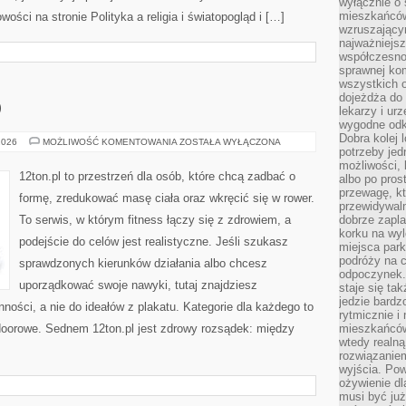
wyłącznie o
mieszkańcó
wości na stronie Polityka a religia i światopogląd i […]
wzruszający
najważniejsz
współczesnoś
sprawnej kom
wszystkich 
dojeżdża do 
O
lekarzy i ur
wygodne odk
Dobra kolej 
TRENINGI
2026
MOŻLIWOŚĆ KOMENTOWANIA
ZOSTAŁA WYŁĄCZONA
potrzeby jed
CARDIO
możliwości, 
12ton.pl to przestrzeń dla osób, które chcą zadbać o
albo po pros
przewagę, kt
formę, zredukować masę ciała oraz wkręcić się w rower.
przewidywaln
To serwis, w którym fitness łączy się z zdrowiem, a
dobrze zapl
korku na wy
podejście do celów jest realistyczne. Jeśli szukasz
miejsca par
podróży na c
sprawdzonych kierunków działania albo chcesz
odpoczynek.
uporządkować swoje nawyki, tutaj znajdziesz
staje się tak
jedzie bardz
ści, a nie do ideałów z plakatu. Kategorie dla każdego to
rytmicznie i
tdoorowe. Sednem 12ton.pl jest zdrowy rozsądek: między
mieszkańców
wtedy realną
rozwiązaniem
wyjścia. Po
ożywienie d
musi być ju