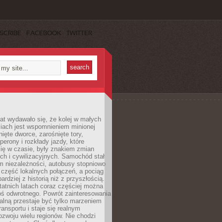
SCRIBE
FACEBOOK
TWITTER
lat wydawało się, że kolej w małych
iach jest wspomnieniem minionej
ięte dworce, zarośnięte tory,
perony i rozkłady jazdy, które
ię w czasie, były znakiem zmian
ch i cywilizacyjnych. Samochód stał
m niezależności, autobusy stopniowo
część lokalnych połączeń, a pociąg
bardziej z historią niż z przyszłością.
atnich latach coraz częściej można
ś odwrotnego. Powrót zainteresowania
nalną przestaje być tylko marzeniem
ransportu i staje się realnym
ozwoju wielu regionów. Nie chodzi