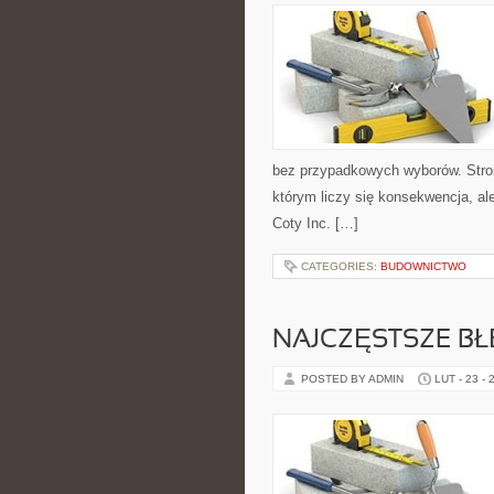
bez przypadkowych wyborów. Strona
którym liczy się konsekwencja, al
Coty Inc. […]
CATEGORIES:
BUDOWNICTWO
NAJCZĘSTSZE B
POSTED BY ADMIN
LUT - 23 - 