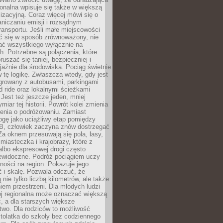
gionalna wpisuje się także w większą
izacyjną. Coraz więcej mówi się o
raniczaniu emisji i rozsądnym
ransportu. Jeśli małe miejscowości
ać się w sposób zrównoważony, nie
ać wszystkiego wyłącznie na
. Potrzebne są połączenia, które
ruszać się taniej, bezpieczniej i
yjaźnie dla środowiska. Pociąg świetnie
w tę logikę. Zwłaszcza wtedy, gdy jest
egrowany z autobusami, parkingami
d ride oraz lokalnymi ścieżkami
Jest też jeszcze jeden, mniej
miar tej historii. Powrót kolei zmienia
enia o podróżowaniu. Zamiast
ogę jako uciążliwy etap pomiędzy
 B, człowiek zaczyna znów dostrzegać
 Za oknem przesuwają się pola, lasy,
 miasteczka i krajobrazy, które z
lbo ekspresowej drogi często
iewidoczne. Podróż pociągiem uczy
ości na region. Pokazuje jego
 i skalę. Pozwala odczuć, że
 nie tylko liczbą kilometrów, ale także
em przestrzeni. Dla młodych ludzi
ej regionalna może oznaczać większą
, a dla starszych większe
two. Dla rodziców to możliwość
tolatka do szkoły bez codziennego