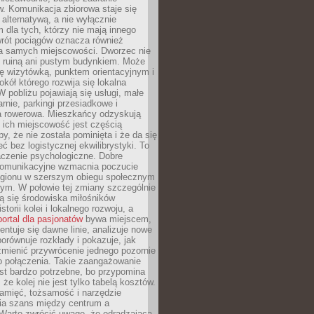
. Komunikacja zbiorowa staje się
 alternatywą, a nie wyłącznie
 dla tych, którzy nie mają innego
wrót pociągów oznacza również
la samych miejscowości. Dworzec nie
ż ruiną ani pustym budynkiem. Może
ę wizytówką, punktem orientacyjnym i
kół którego rozwija się lokalna
 pobliżu pojawiają się usługi, małe
arnie, parkingi przesiadkowe i
ra rowerowa. Mieszkańcy odzyskują
 ich miejscowość jest częścią
y, że nie została pominięta i że da się
eć bez logistycznej ekwilibrystyki. To
czenie psychologiczne. Dobre
komunikacyjne wzmacnia poczucie
egionu w szerszym obiegu społecznym
ym. W połowie tej zmiany szczególnie
ą się środowiska miłośników
istorii kolei i lokalnego rozwoju, a
portal dla pasjonatów
bywa miejscem,
ntuje się dawne linie, analizuje nowe
porównuje rozkłady i pokazuje, jak
mienić przywrócenie jednego pozornie
o połączenia. Takie zaangażowanie
st bardzo potrzebne, bo przypomina
że kolej nie jest tylko tabelą kosztów.
pamięć, tożsamość i narzędzie
a szans między centrum a
 Warto zwrócić uwagę, że odradzająca