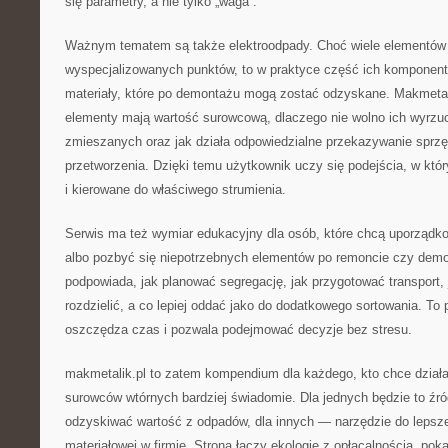
się parametry, a nie tylko „waga”.
Ważnym tematem są także elektroodpady. Choć wiele elementów e
wyspecjalizowanych punktów, to w praktyce część ich komponent
materiały, które po demontażu mogą zostać odzyskane. Makmetal
elementy mają wartość surowcową, dlaczego nie wolno ich wyrz
zmieszanych oraz jak działa odpowiedzialne przekazywanie sprzę
przetworzenia. Dzięki temu użytkownik uczy się podejścia, w kt
i kierowane do właściwego strumienia.
Serwis ma też wymiar edukacyjny dla osób, które chcą uporządk
albo pozbyć się niepotrzebnych elementów po remoncie czy demo
podpowiada, jak planować segregację, jak przygotować transport, 
rozdzielić, a co lepiej oddać jako do dodatkowego sortowania. To
oszczędza czas i pozwala podejmować decyzje bez stresu.
makmetalik.pl to zatem kompendium dla każdego, kto chce działa
surowców wtórnych bardziej świadomie. Dla jednych będzie to źró
odzyskiwać wartość z odpadów, dla innych — narzędzie do lepszej
materiałowej w firmie. Strona łączy ekologię z opłacalnością, poka