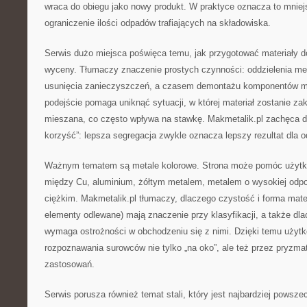
wraca do obiegu jako nowy produkt. W praktyce oznacza to mniejs
ograniczenie ilości odpadów trafiających na składowiska.
Serwis dużo miejsca poświęca temu, jak przygotować materiały d
wyceny. Tłumaczy znaczenie prostych czynności: oddzielenia met
usunięcia zanieczyszczeń, a czasem demontażu komponentów m
podejście pomaga uniknąć sytuacji, w której materiał zostanie zak
mieszana, co często wpływa na stawkę. Makmetalik.pl zachęca d
korzyść”: lepsza segregacja zwykle oznacza lepszy rezultat dla 
Ważnym tematem są metale kolorowe. Strona może pomóc użytko
między Cu, aluminium, żółtym metalem, metalem o wysokiej odp
ciężkim. Makmetalik.pl tłumaczy, dlaczego czystość i forma mater
elementy odlewane) mają znaczenie przy klasyfikacji, a także dl
wymaga ostrożności w obchodzeniu się z nimi. Dzięki temu użytk
rozpoznawania surowców nie tylko „na oko”, ale też przez pryzma
zastosowań.
Serwis porusza również temat stali, który jest najbardziej pows