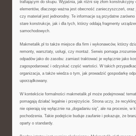
trafiającym do skupu. Wyjaśnia, jak różni się złom konstrukcyjn
elementów, dlaczego ważna jest obecność zanieczyszczeń, oraz 
czy materiał jest jednorodny. Te informacje są przydatne zarówn
stare konstrukcje, jak i dla tych, którzy oddają fragmenty urządz
samochodowych.
Makmetalik.pl to także miejsce dla firm i wykonawców, którzy dzia
remonty, warsztaty, usługi, czy montaż. Serwis pomaga zrozumie
odpadów jako do zasobu: zamiast traktować je wyłącznie jako ko
zagospodarować i odzyskać część wartości. W takich przypadkac
organizacja, a także wiedza o tym, jak prowadzić gospodarkę od
uporządkowany.
W kontekście formalności makmetalik.pl może podejmować temat 
pomagają działać legalnie i przejrzyście. Strona uczy, że recykli
nie opierają się wyłącznie na „dogadaniu się”, ale na procesie, w 
pochodzenia. Takie podejście buduje zaufanie i pokazuje, że branż
oparty o standardy.