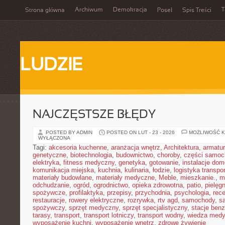
Archiwum
Demokracja
T
Strona główna
Poseł
Spis Treści
LUDZIE
NAJCZĘSTSZE BŁĘDY
POSTED BY ADMIN
POSTED ON LUT - 23 - 2026
MOŻLIWOŚĆ 
WYŁĄCZONA
Tagi:
akcesoria kuchenne
,
aranżacja wnętrz
,
Architektura
,
armatu
genetyczne
,
biotechnologia
,
budownictwo
,
choroby
,
części samo
elektryka
,
fitness medyczny
,
genetyka
,
gotowanie
,
instalacje do
komunikacja miejska
,
kuchnia
,
kulinaria
,
łodzie
,
logistyka transpo
materiały budowlane
,
materiały medyczne
,
Meble
,
mieszkanie.
,
m
odchudzanie
,
ogród
,
ogrodnictwo
,
opieka zdrowotna
,
patio
,
pielęgn
spożywcze
,
profilaktyka
,
przepisy
,
przychodnia
,
psychologia
,
rece
restauracje
,
rowery elektryczne
,
rozrywka
,
rtv agd
,
samochody
,
s
spożywczy
,
sprzęt medyczny
,
sprzęt specjalistyczny
,
stacje ben
tarasy
,
transport
,
transport lotniczy
,
transport wodny
,
wiedza med
wyposażenie kuchni
,
wyposażenie wnętrz
,
zdrowe żywienie