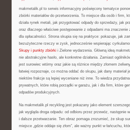
makmetalik.pl to serwis informacyjny poświęcony tematyce pono
zbiórki materiałów do przetworzenia. To miejsce dla osób i firm, kt
działa rynek metali, jak przygotować odpady do sprzedaży, jak pr
oraz dlaczego właściwe postępowanie z odpadami ma znaczenie z
dla opłacalności. Strona skupia się na praktyce: pokazuje, jak za
bezużyteczne rzeczy w zysk, jednocześnie wspierając cyrkularno
Skupy i punkty zbiórki
i Zielone wydarzenia. Główną ideą makmetali
nie abstrakcyjne hasło, ale konkretne działania. Zamiast ogólnik
jest surowiec wtórny oraz jakie są różnice między złomem żeliw
łatwiej rozpoznaje, co można oddać do skupu, jak dany materiał j
niektóre frakcje są lepiej wyceniane niż inne. To wiedza przydatn
prywatnych, które robią porządki w garażu, jak i dla firm, które ge
odpadów produkcyjnych.
Na makmetalik.pl recykling jest pokazany jako element szerszeg
jak wygląda droga odpadu: od odbioru przez przewóz, następnie 
i dalsze przetwarzanie. Ten obraz pomaga zrozumieć, że skup sur
miejsce „gdzie oddaje się złom”, ale ważny punkt w łańcuchu, któr