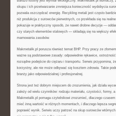
Bardzo istotny jest wymiar ekologiczny. Makmetalik.pl tłumaczy,
skupu i ich przetwarzanie zmniejsza konieczność wydobycia suro
pozwala oszczędzać energię. Recykling metali jest często bardzi
niż produkcja z surowców pierwotnych, co przekłada się na realne
pokazuje w praktyczny sposób, że nawet drobne decyzje — odda
czy starych elementów stalowych — składają się na większy efek
marnowania zasobów.
Makmetalik.pl porusza również temat BHP. Przy pracy ze złomem 
ważne są podstawowe zasady: odpowiednie rękawice, ostrożność 
rozsądne podejście do ciężaru i transportu. Serwis przypomina, ż
korzystny, ale nie może odbywać się kosztem zdrowia. Takie pod
branży jako odpowiedzialnej i profesjonalnej.
Strona jest też dobrym miejscem do zrozumienia, jak działa wyce
zależy od wielu czynników: rodzaju materiału, czystości, formy, a
Makmetalik.pl pomaga czytelnikowi zrozumieć, dlaczego czasem
mieć inną wartość w różnych momentach, i dlaczego lepsza segre
poprawić wynik. Serwis uczy patrzeć na skup surowców wtórnych 